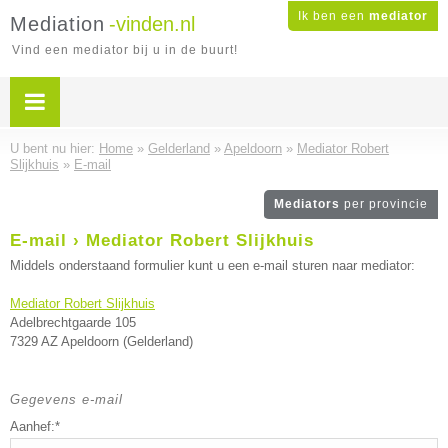
Ik ben een
mediator
Mediation
-vinden.nl
Vind een mediator bij u in de buurt!
U bent nu hier:
Home
»
Gelderland
»
Apeldoorn
»
Mediator Robert
Slijkhuis
»
E-mail
Mediators
per provincie
E-mail › Mediator Robert Slijkhuis
Middels onderstaand formulier kunt u een e-mail sturen naar mediator:
Mediator Robert Slijkhuis
Adelbrechtgaarde 105
7329 AZ Apeldoorn (Gelderland)
Gegevens e-mail
Aanhef:*