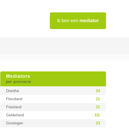
Ik ben een
mediator
Mediators
per provincie
Drenthe
24
Flevoland
21
Friesland
21
Gelderland
111
Groningen
23