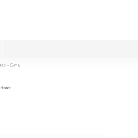
tad
»
E-mail
diator: