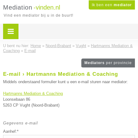
Ik ben een
mediator
Mediation
-vinden.nl
Vind een mediator bij u in de buurt!
U bent nu hier:
Home
»
Noord-Brabant
»
Vught
»
Hartmanns Mediation &
Coaching
»
E-mail
Mediators
per provincie
E-mail › Hartmanns Mediation & Coaching
Middels onderstaand formulier kunt u een e-mail sturen naar mediator:
Hartmanns Mediation & Coaching
Loonsebaan 86
5263 CP Vught (Noord-Brabant)
Gegevens e-mail
Aanhef:*