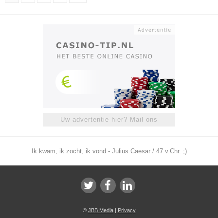
Uw advertentie hier? Mail ons
Ik kwam, ik zocht, ik vond - Julius Caesar / 47 v.Chr. ;)
©
JBB Media
|
Privacy