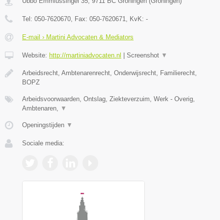
Ubbo Emmiussingel 35
,
9711 BC
Groningen
(
Groningen
)
Tel:
050-7620670
, Fax:
050-7620671
, KvK:
-
E-mail › Martini Advocaten & Mediators
Website:
http://martiniadvocaten.nl
|
Screenshot
▼
Arbeidsrecht, Ambtenarenrecht, Onderwijsrecht, Familierecht,
BOPZ
Arbeidsvoorwaarden, Ontslag, Ziekteverzuim, Werk - Overig,
Ambtenaren,
▼
Openingstijden
▼
Sociale media: