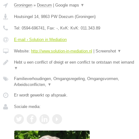
Groningen
»
Doezum
|
Google maps
▼
Houtsingel 14
,
9863 PW
Doezum
(
Groningen
)
Tel:
0594-696741
, Fax:
-
, KvK:
KvK: 011.343.89
E-mail › Solution in Mediation
Website:
http://www.solution-in-mediation.nl
|
Screenshot
▼
Hebt u een conflict of dreigt er een conflict te ontstaan met iemand
▼
Familieverhoudingen, Omgangsregeling, Omgangsvormen,
Arbeidsconflicten,
▼
Er wordt gewerkt op afspraak.
Sociale media: