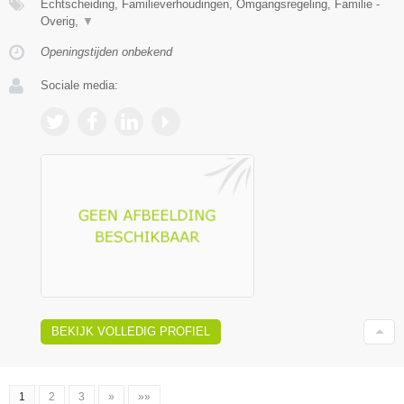
Echtscheiding, Familieverhoudingen, Omgangsregeling, Familie -
Overig,
▼
Openingstijden onbekend
Sociale media:
BEKIJK VOLLEDIG PROFIEL
1
2
3
»
»»