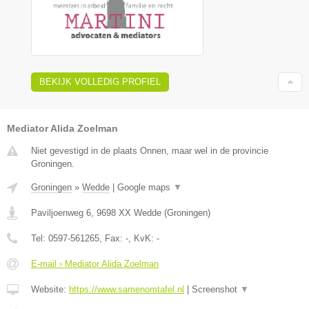
BEKIJK VOLLEDIG PROFIEL
Mediator Alida Zoelman
Niet gevestigd in de plaats Onnen, maar wel in de provincie
Groningen.
Groningen
»
Wedde
|
Google maps
▼
Paviljoenweg 6
,
9698 XX
Wedde
(
Groningen
)
Tel:
0597-561265
, Fax:
-
, KvK:
-
E-mail › Mediator Alida Zoelman
Website:
https://www.samenomtafel.nl
|
Screenshot
▼