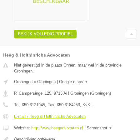
BEKIJK VOLLEDIG PROFIEL
Heeg & Holthinrichs Advocaten
Niet gevestigd in de plaats Onnen, maar wel in de provincie
Groningen.
Groningen
»
Groningen
|
Google maps
▼
P. Campersingel 125
,
9713 AH
Groningen
(
Groningen
)
Tel:
050-3121945
, Fax:
050-3184253
, KvK:
-
E-mail › Heeg & Holthinrichs Advocaten
Website:
http://www.heegadvocaten.nl
|
Screenshot
▼
Beschrijving onbekend