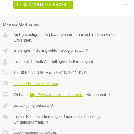
BEKIJK VOLLEDIG PROFIEL
Mentor Mediation
Niet gevestigd in de plaats Onnen, maar wel in de provincie
Groningen.
Groningen
»
Bellingwolde
|
Google maps
▼
Heemhof 4
,
9695 AZ
Bellingwolde
(
Groningen
)
Tel:
0597 531044
, Fax:
0597 531044
, KvK:
-
E-mail › Mentor Mediation
Website:
http://www.mentor-mediation.nl
|
Screenshot
▼
Beschrijving onbekend
Erven, Familieverhoudingen, Gezondheid - Overig,
Omgangsvormen,
▼
Openingstijden onbekend