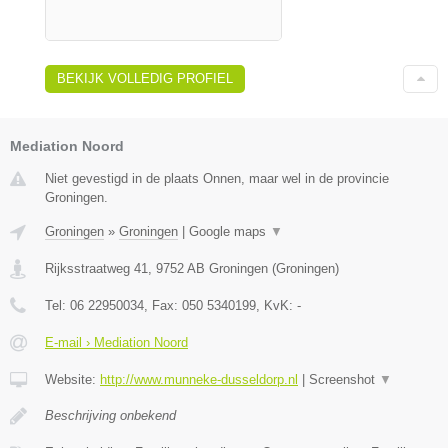
BEKIJK VOLLEDIG PROFIEL
Mediation Noord
Niet gevestigd in de plaats Onnen, maar wel in de provincie
Groningen.
Groningen
»
Groningen
|
Google maps
▼
Rijksstraatweg 41
,
9752 AB
Groningen
(
Groningen
)
Tel:
06 22950034
, Fax:
050 5340199
, KvK:
-
E-mail › Mediation Noord
Website:
http://www.munneke-dusseldorp.nl
|
Screenshot
▼
Beschrijving onbekend