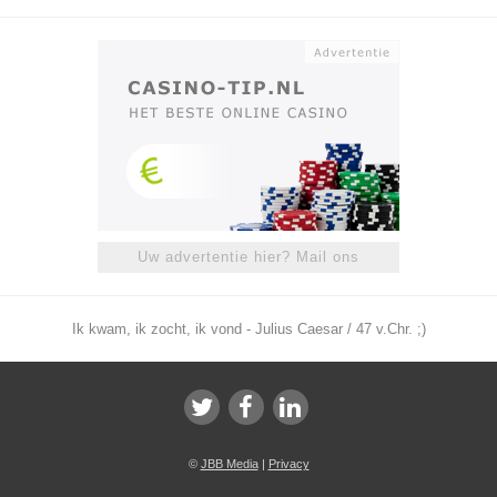
Uw advertentie hier? Mail ons
Ik kwam, ik zocht, ik vond - Julius Caesar / 47 v.Chr. ;)
©
JBB Media
|
Privacy