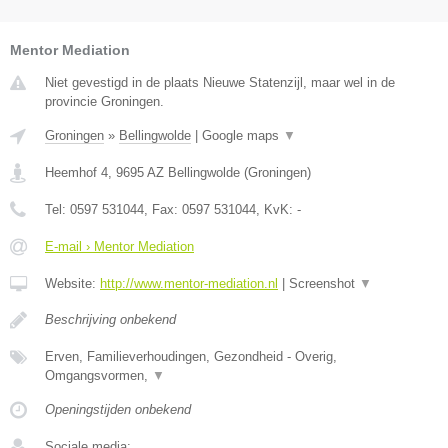
Mentor Mediation
Niet gevestigd in de plaats Nieuwe Statenzijl, maar wel in de
provincie Groningen.
Groningen
»
Bellingwolde
|
Google maps
▼
Heemhof 4
,
9695 AZ
Bellingwolde
(
Groningen
)
Tel:
0597 531044
, Fax:
0597 531044
, KvK:
-
E-mail › Mentor Mediation
Website:
http://www.mentor-mediation.nl
|
Screenshot
▼
Beschrijving onbekend
Erven, Familieverhoudingen, Gezondheid - Overig,
Omgangsvormen,
▼
Openingstijden onbekend
Sociale media: