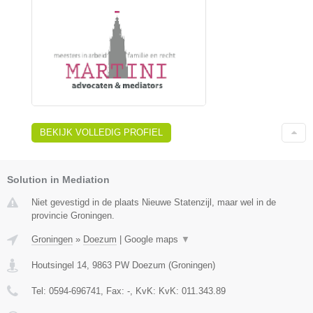
BEKIJK VOLLEDIG PROFIEL
Solution in Mediation
Niet gevestigd in de plaats Nieuwe Statenzijl, maar wel in de
provincie Groningen.
Groningen
»
Doezum
|
Google maps
▼
Houtsingel 14
,
9863 PW
Doezum
(
Groningen
)
Tel:
0594-696741
, Fax:
-
, KvK:
KvK: 011.343.89