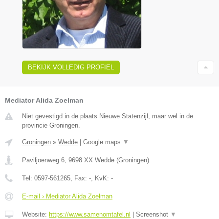
BEKIJK VOLLEDIG PROFIEL
Mediator Alida Zoelman
Niet gevestigd in de plaats Nieuwe Statenzijl, maar wel in de
provincie Groningen.
Groningen
»
Wedde
|
Google maps
▼
Paviljoenweg 6
,
9698 XX
Wedde
(
Groningen
)
Tel:
0597-561265
, Fax:
-
, KvK:
-
E-mail › Mediator Alida Zoelman
Website:
https://www.samenomtafel.nl
|
Screenshot
▼