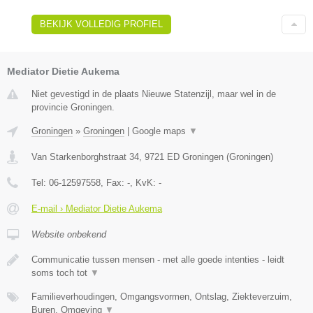
BEKIJK VOLLEDIG PROFIEL
Mediator Dietie Aukema
Niet gevestigd in de plaats Nieuwe Statenzijl, maar wel in de
provincie Groningen.
Groningen
»
Groningen
|
Google maps
▼
Van Starkenborghstraat 34
,
9721 ED
Groningen
(
Groningen
)
Tel:
06-12597558
, Fax:
-
, KvK:
-
E-mail › Mediator Dietie Aukema
Website onbekend
Communicatie tussen mensen - met alle goede intenties - leidt
soms toch tot
▼
Familieverhoudingen, Omgangsvormen, Ontslag, Ziekteverzuim,
Buren, Omgeving
▼