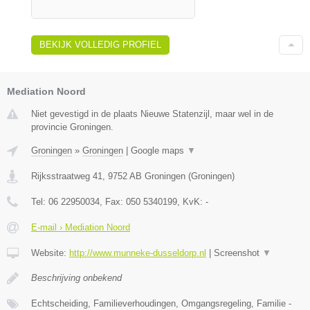
BEKIJK VOLLEDIG PROFIEL
Mediation Noord
Niet gevestigd in de plaats Nieuwe Statenzijl, maar wel in de
provincie Groningen.
Groningen
»
Groningen
|
Google maps
▼
Rijksstraatweg 41
,
9752 AB
Groningen
(
Groningen
)
Tel:
06 22950034
, Fax:
050 5340199
, KvK:
-
E-mail › Mediation Noord
Website:
http://www.munneke-dusseldorp.nl
|
Screenshot
▼
Beschrijving onbekend
Echtscheiding, Familieverhoudingen, Omgangsregeling, Familie -