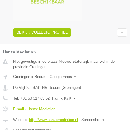
BEKIJK VOLLEDIG PROFIEL
Hanze Mediation
Niet gevestigd in de plaats Nieuwe Statenzijl, maar wel in de
provincie Groningen.
Groningen
»
Bedum
|
Google maps
▼
De Vlijt 2a
,
9781 NR
Bedum
(
Groningen
)
Tel:
+31 50 317 63 62
, Fax:
-
, KvK:
-
E-mail › Hanze Mediation
Website:
http://www.hanzemediation.nl
|
Screenshot
▼