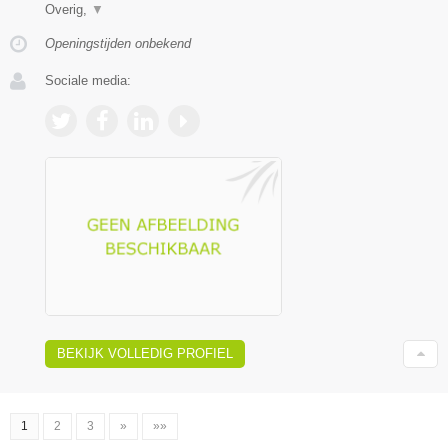
Overig,
▼
Openingstijden onbekend
Sociale media:
BEKIJK VOLLEDIG PROFIEL
1
2
3
»
»»