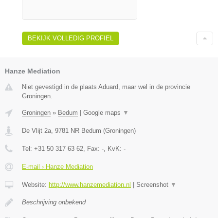
BEKIJK VOLLEDIG PROFIEL
Hanze Mediation
Niet gevestigd in de plaats Aduard, maar wel in de provincie
Groningen.
Groningen
»
Bedum
|
Google maps
▼
De Vlijt 2a
,
9781 NR
Bedum
(
Groningen
)
Tel:
+31 50 317 63 62
, Fax:
-
, KvK:
-
E-mail › Hanze Mediation
Website:
http://www.hanzemediation.nl
|
Screenshot
▼
Beschrijving onbekend