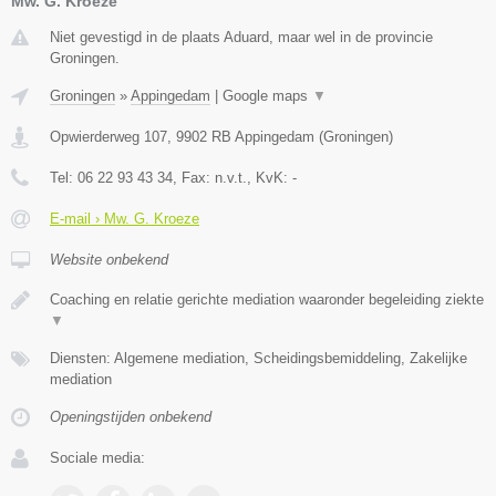
Mw. G. Kroeze
Niet gevestigd in de plaats Aduard, maar wel in de provincie
Groningen.
Groningen
»
Appingedam
|
Google maps
▼
Opwierderweg 107
,
9902 RB
Appingedam
(
Groningen
)
Tel:
06 22 93 43 34
, Fax:
n.v.t.
, KvK:
-
E-mail › Mw. G. Kroeze
Website onbekend
Coaching en relatie gerichte mediation waaronder begeleiding ziekte
▼
Diensten: Algemene mediation, Scheidingsbemiddeling, Zakelijke
mediation
Openingstijden onbekend
Sociale media: