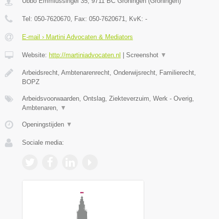
Ubbo Emmiussingel 35
,
9711 BC
Groningen
(
Groningen
)
Tel:
050-7620670
, Fax:
050-7620671
, KvK:
-
E-mail › Martini Advocaten & Mediators
Website:
http://martiniadvocaten.nl
|
Screenshot
▼
Arbeidsrecht, Ambtenarenrecht, Onderwijsrecht, Familierecht,
BOPZ
Arbeidsvoorwaarden, Ontslag, Ziekteverzuim, Werk - Overig,
Ambtenaren,
▼
Openingstijden
▼
Sociale media: