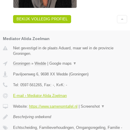
BEKIJK VOLLEDIG PROFIEL
Mediator Alida Zoelman
Niet gevestigd in de plaats Aduard, maar wel in de provincie
Groningen.
Groningen
»
Wedde
|
Google maps
▼
Paviljoenweg 6
,
9698 XX
Wedde
(
Groningen
)
Tel:
0597-561265
, Fax:
-
, KvK:
-
E-mail › Mediator Alida Zoelman
Website:
https://www.samenomtafel.nl
|
Screenshot
▼
Beschrijving onbekend
Echtscheiding, Familieverhoudingen, Omgangsregeling, Familie -