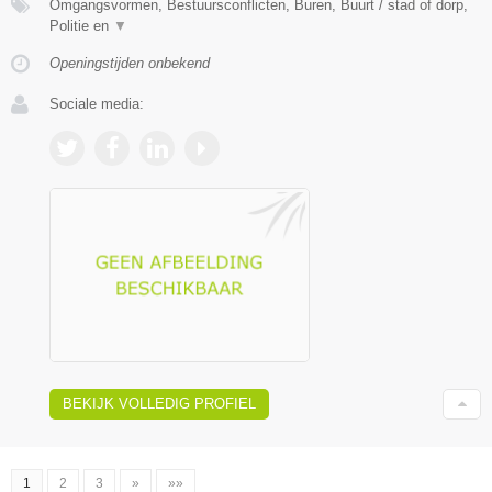
Omgangsvormen, Bestuursconflicten, Buren, Buurt / stad of dorp,
Politie en
▼
Openingstijden onbekend
Sociale media:
BEKIJK VOLLEDIG PROFIEL
1
2
3
»
»»