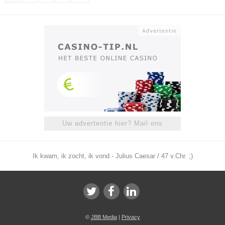
Uw advertentie hier? Mail ons
Ik kwam, ik zocht, ik vond - Julius Caesar / 47 v.Chr. ;)
©
JBB Media
|
Privacy