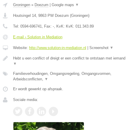
Groningen
»
Doezum
|
Google maps
▼
Houtsingel 14
,
9863 PW
Doezum
(
Groningen
)
Tel:
0594-696741
, Fax:
-
, KvK:
KvK: 011.343.89
E-mail › Solution in Mediation
Website:
http://www.solution-in-mediation.nl
|
Screenshot
▼
Hebt u een conflict of dreigt er een conflict te ontstaan met iemand
▼
Familieverhoudingen, Omgangsregeling, Omgangsvormen,
Arbeidsconflicten,
▼
Er wordt gewerkt op afspraak.
Sociale media: