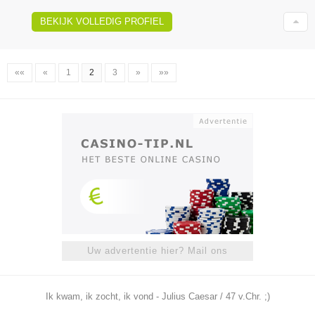
BEKIJK VOLLEDIG PROFIEL
««
«
1
2
3
»
»»
Uw advertentie hier? Mail ons
Ik kwam, ik zocht, ik vond - Julius Caesar / 47 v.Chr. ;)