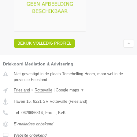
BEKIJK VOLLEDIG PROFIEL
Driekoord Mediation & Advisering
Niet gevestigd in de plaats Terschelling Hoorn, maar wel in de
provincie Friesland.
Friesland
»
Rottevalle
|
Google maps
▼
Haven 15
,
9221 SR
Rottevalle
(
Friesland
)
Tel:
0626686814
, Fax:
-
, KvK:
-
E-mailadres onbekend
Website onbekend