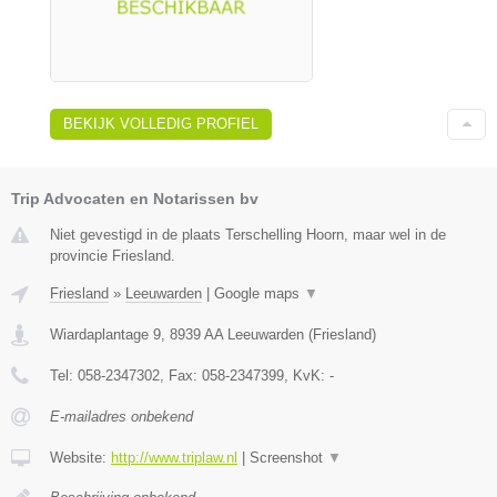
BEKIJK VOLLEDIG PROFIEL
Trip Advocaten en Notarissen bv
Niet gevestigd in de plaats Terschelling Hoorn, maar wel in de
provincie Friesland.
Friesland
»
Leeuwarden
|
Google maps
▼
Wiardaplantage 9
,
8939 AA
Leeuwarden
(
Friesland
)
Tel:
058-2347302
, Fax:
058-2347399
, KvK:
-
E-mailadres onbekend
Website:
http://www.triplaw.nl
|
Screenshot
▼