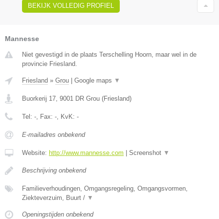
BEKIJK VOLLEDIG PROFIEL
Mannesse
Niet gevestigd in de plaats Terschelling Hoorn, maar wel in de
provincie Friesland.
Friesland
»
Grou
|
Google maps
▼
Buorkerij 17
,
9001 DR
Grou
(
Friesland
)
Tel:
-
, Fax:
-
, KvK:
-
E-mailadres onbekend
Website:
http://www.mannesse.com
|
Screenshot
▼
Beschrijving onbekend
Familieverhoudingen, Omgangsregeling, Omgangsvormen,
Ziekteverzuim, Buurt /
▼
Openingstijden onbekend