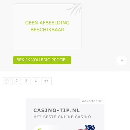
BEKIJK VOLLEDIG PROFIEL
1
2
3
»
»»