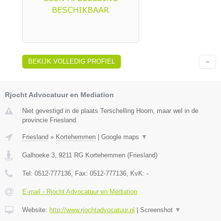
BEKIJK VOLLEDIG PROFIEL
Rjocht Advocatuur en Mediation
Niet gevestigd in de plaats Terschelling Hoorn, maar wel in de
provincie Friesland.
Friesland
»
Kortehemmen
|
Google maps
▼
Galhoeke 3
,
9211 RG
Kortehemmen
(
Friesland
)
Tel:
0512-777136
, Fax:
0512-777136
, KvK:
-
E-mail › Rjocht Advocatuur en Mediation
Website:
http://www.rjochtadvocatuur.nl
|
Screenshot
▼