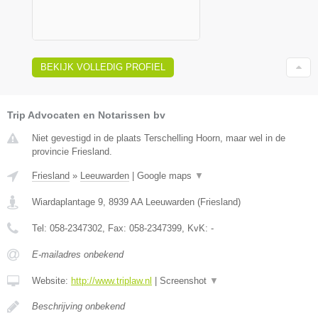
BEKIJK VOLLEDIG PROFIEL
Trip Advocaten en Notarissen bv
Niet gevestigd in de plaats Terschelling Hoorn, maar wel in de
provincie Friesland.
Friesland
»
Leeuwarden
|
Google maps
▼
Wiardaplantage 9
,
8939 AA
Leeuwarden
(
Friesland
)
Tel:
058-2347302
, Fax:
058-2347399
, KvK:
-
E-mailadres onbekend
Website:
http://www.triplaw.nl
|
Screenshot
▼
Beschrijving onbekend