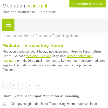
Ik ben een
mediator
Mediation
-vinden.nl
Vind een mediator bij u in de buurt!
U bent nu hier:
Home
»
Friesland
»
Terschelling Hoorn
Mediator Terschelling Hoorn
Mediation-vinden.nl bevat helaas nog geen
mediators in Terschelling
Hoorn
. Ga naar
mediator Friesland
of ga naar
direct contact met
mediators
om via één e-mail in contact te komen met meerdere mediators
tegelijk. Hieronder worden nu resultaten getoond uit de provincie
Friesland.
1
2
3
»
»»
Huwelijkstrainer / Topaz Mediation & Coaching)
Niet gevestigd in de plaats Terschelling Hoorn, maar wel in de