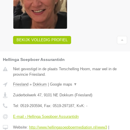
BEKIJK VOLLEDIG PROFIEL
Hellinga Soepboer Assurantidn
Niet gevestigd in de plaats Terschelling Hoorn, maar wel in de
provincie Friesland.
Friesland
»
Dokkum
|
Google maps
▼
Zuiderbolwerk 47
,
9101 NE
Dokkum
(
Friesland
)
Tel:
0519-293594
, Fax:
0519-297187
, KvK:
-
E-mail › Hellinga Soepboer Assurantidn
Website:
http://www.hellingasoepboermediation.nl/www3
|