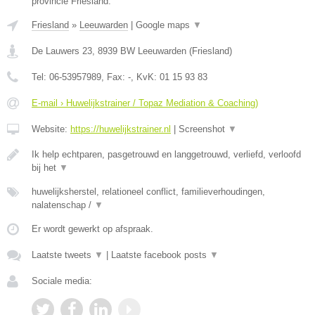
provincie Friesland.
Friesland
»
Leeuwarden
|
Google maps
▼
De Lauwers 23
,
8939 BW
Leeuwarden
(
Friesland
)
Tel:
06-53957989
, Fax:
-
, KvK:
01 15 93 83
E-mail › Huwelijkstrainer / Topaz Mediation & Coaching)
Website:
https://huwelijkstrainer.nl
|
Screenshot
▼
Ik help echtparen, pasgetrouwd en langgetrouwd, verliefd, verloofd
bij het
▼
huwelijksherstel, relationeel conflict, familieverhoudingen,
nalatenschap /
▼
Er wordt gewerkt op afspraak.
Laatste tweets
▼
|
Laatste facebook posts
▼
Sociale media: