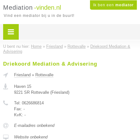
Ik ben een
mediator
Mediation
-vinden.nl
Vind een mediator bij u in de buurt!
U bent nu hier:
Home
»
Friesland
»
Rottevalle
»
Driekoord Mediation &
Advisering
Driekoord Mediation & Advisering
Friesland
»
Rottevalle
Haven 15
9221 SR
Rottevalle
(
Friesland
)
Tel:
0626686814
Fax:
-
KvK:
-
E-mailadres onbekend
Website onbekend