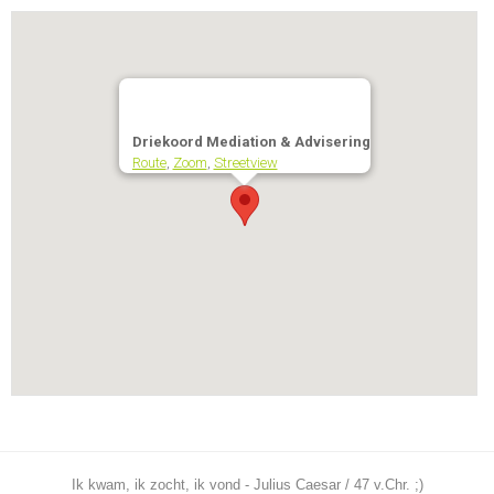
Driekoord Mediation & Advisering
Route
,
Zoom
,
Streetview
Ik kwam, ik zocht, ik vond - Julius Caesar / 47 v.Chr. ;)