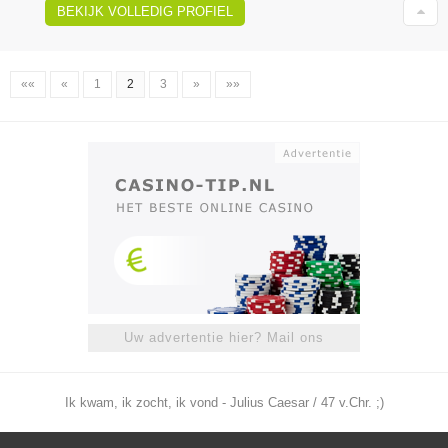
BEKIJK VOLLEDIG PROFIEL
««
«
1
2
3
»
»»
Uw advertentie hier? Mail ons
Ik kwam, ik zocht, ik vond - Julius Caesar / 47 v.Chr. ;)