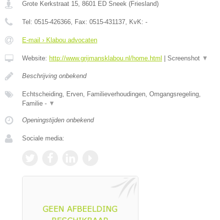
Grote Kerkstraat 15
,
8601 ED
Sneek
(
Friesland
)
Tel:
0515-426366
, Fax:
0515-431137
, KvK:
-
E-mail › Klabou advocaten
Website:
http://www.grijmansklabou.nl/home.html
|
Screenshot
▼
Beschrijving onbekend
Echtscheiding, Erven, Familieverhoudingen, Omgangsregeling,
Familie -
▼
Openingstijden onbekend
Sociale media: