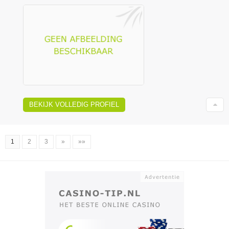
BEKIJK VOLLEDIG PROFIEL
1
2
3
»
»»