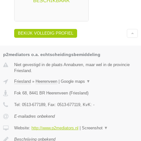
BEKIJK VOLLEDIG PROFIEL
p2mediators o.a. echtscheidingsbemiddeling
Niet gevestigd in de plaats Annaburen, maar wel in de provincie
Friesland.
Friesland
»
Heerenveen
|
Google maps
▼
Fok 68
,
8441 BR
Heerenveen
(
Friesland
)
Tel:
0513-677189
, Fax:
0513-677119
, KvK:
-
E-mailadres onbekend
Website:
http://www.p2mediators.nl
|
Screenshot
▼
Beschrijving onbekend