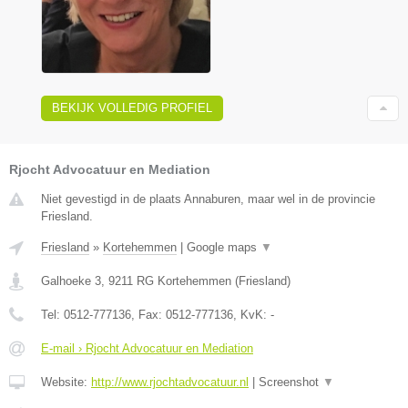
BEKIJK VOLLEDIG PROFIEL
Rjocht Advocatuur en Mediation
Niet gevestigd in de plaats Annaburen, maar wel in de provincie
Friesland.
Friesland
»
Kortehemmen
|
Google maps
▼
Galhoeke 3
,
9211 RG
Kortehemmen
(
Friesland
)
Tel:
0512-777136
, Fax:
0512-777136
, KvK:
-
E-mail › Rjocht Advocatuur en Mediation
Website:
http://www.rjochtadvocatuur.nl
|
Screenshot
▼