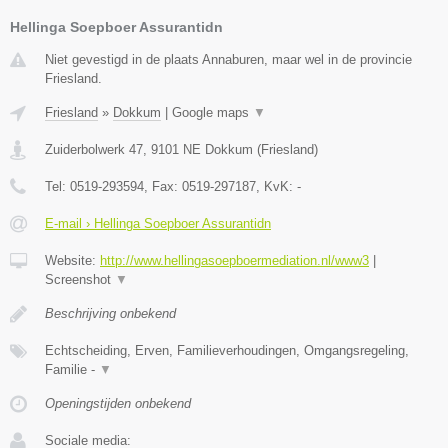
Hellinga Soepboer Assurantidn
Niet gevestigd in de plaats Annaburen, maar wel in de provincie
Friesland.
Friesland
»
Dokkum
|
Google maps
▼
Zuiderbolwerk 47
,
9101 NE
Dokkum
(
Friesland
)
Tel:
0519-293594
, Fax:
0519-297187
, KvK:
-
E-mail › Hellinga Soepboer Assurantidn
Website:
http://www.hellingasoepboermediation.nl/www3
|
Screenshot
▼
Beschrijving onbekend
Echtscheiding, Erven, Familieverhoudingen, Omgangsregeling,
Familie -
▼
Openingstijden onbekend
Sociale media: