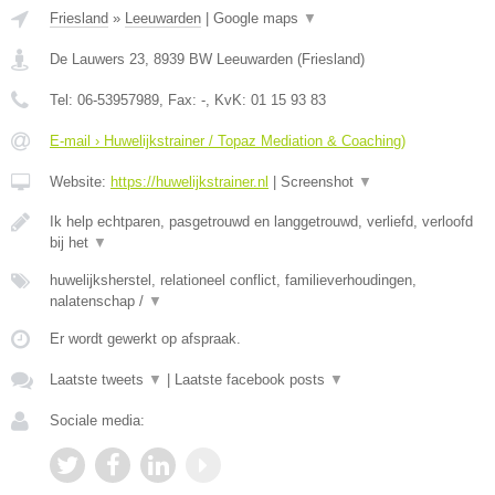
Friesland
»
Leeuwarden
|
Google maps
▼
De Lauwers 23
,
8939 BW
Leeuwarden
(
Friesland
)
Tel:
06-53957989
, Fax:
-
, KvK:
01 15 93 83
E-mail › Huwelijkstrainer / Topaz Mediation & Coaching)
Website:
https://huwelijkstrainer.nl
|
Screenshot
▼
Ik help echtparen, pasgetrouwd en langgetrouwd, verliefd, verloofd
bij het
▼
huwelijksherstel, relationeel conflict, familieverhoudingen,
nalatenschap /
▼
Er wordt gewerkt op afspraak.
Laatste tweets
▼
|
Laatste facebook posts
▼
Sociale media: