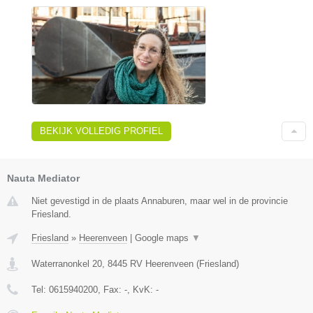
BEKIJK VOLLEDIG PROFIEL
Nauta Mediator
Niet gevestigd in de plaats Annaburen, maar wel in de provincie
Friesland.
Friesland
»
Heerenveen
|
Google maps
▼
Waterranonkel 20
,
8445 RV
Heerenveen
(
Friesland
)
Tel:
0615940200
, Fax:
-
, KvK:
-