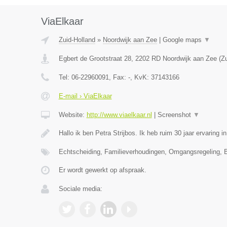
ViaElkaar
Zuid-Holland
»
Noordwijk aan Zee
|
Google maps
▼
Egbert de Grootstraat 28
,
2202 RD
Noordwijk aan Zee
(
Zu
Tel:
06-22960091
, Fax:
-
, KvK:
37143166
E-mail › ViaElkaar
Website:
http://www.viaelkaar.nl
|
Screenshot
▼
Hallo ik ben Petra Strijbos. Ik heb ruim 30 jaar ervaring 
Echtscheiding, Familieverhoudingen, Omgangsregeling, 
Er wordt gewerkt op afspraak.
Sociale media: