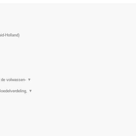
id-Holland
)
in de volwassen-
▼
Boedelverdeling,
▼