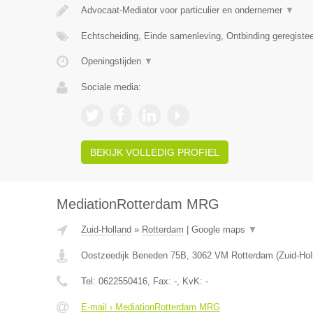
Advocaat-Mediator voor particulier en ondernemer
▼
Echtscheiding, Einde samenleving, Ontbinding geregiste
Openingstijden
▼
Sociale media:
BEKIJK VOLLEDIG PROFIEL
MediationRotterdam MRG
Zuid-Holland
»
Rotterdam
|
Google maps
▼
Oostzeedijk Beneden 75B
,
3062 VM
Rotterdam
(
Zuid-Hol
Tel:
0622550416
, Fax:
-
, KvK:
-
E-mail › MediationRotterdam MRG