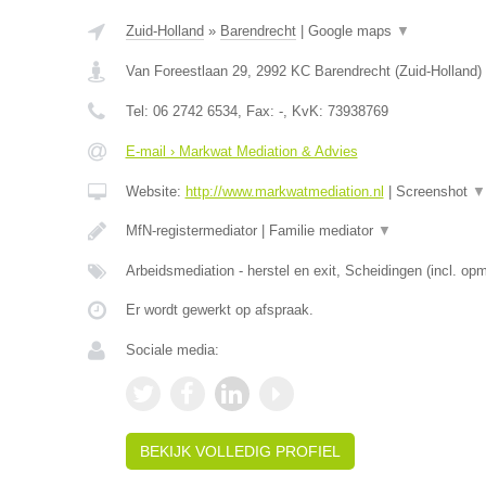
Zuid-Holland
»
Barendrecht
|
Google maps
▼
Van Foreestlaan 29
,
2992 KC
Barendrecht
(
Zuid-Holland
)
Tel:
06 2742 6534
, Fax:
-
, KvK:
73938769
E-mail › Markwat Mediation & Advies
Website:
http://www.markwatmediation.nl
|
Screenshot
▼
MfN-registermediator | Familie mediator
▼
Arbeidsmediation - herstel en exit, Scheidingen (incl. 
Er wordt gewerkt op afspraak.
Sociale media:
BEKIJK VOLLEDIG PROFIEL