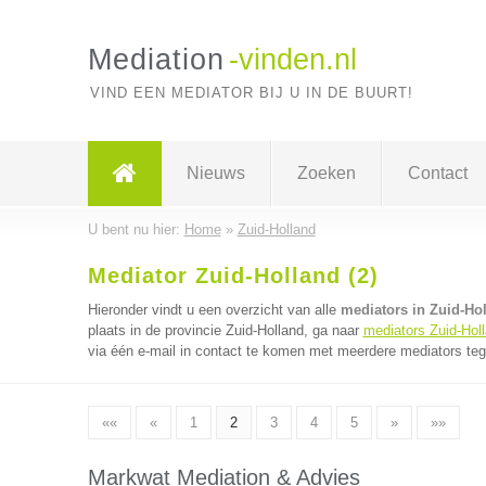
Mediation
-vinden.nl
VIND EEN MEDIATOR BIJ U IN DE BUURT!
Nieuws
Zoeken
Contact
U bent nu hier:
Home
»
Zuid-Holland
Mediator Zuid-Holland (2)
Hieronder vindt u een overzicht van alle
mediators in Zuid-Ho
plaats in de provincie Zuid-Holland, ga naar
mediators Zuid-Hol
via één e-mail in contact te komen met meerdere mediators tege
««
«
1
2
3
4
5
»
»»
Markwat Mediation & Advies