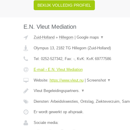
BEKIJK VOLLEDIG PROFIEL
E.N. Vleut Mediation
Zuid-Holland
»
Hillegom
|
Google maps
▼
Olympus 13
,
2182 TG
Hillegom
(
Zuid-Holland
)
Tel:
0252-527342
, Fax:
-
, KvK:
KvK 69777586
E-mail › E.N. Vleut Mediation
Website:
https://www.vleut.nu
|
Screenshot
▼
Vleut Begeleidingspartners.
▼
Diensten: Arbeidskwesties, Ontslag, Ziekteverzuim, Sa
Er wordt gewerkt op afspraak.
Sociale media: