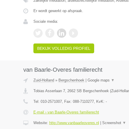
zakelijke mediation, arbeidsrechtelijke mediation, Arbei
Er wordt gewerkt op afspraak.
Sociale media:
BEKIJK VOLLEDIG PROFIEL
van Baarle-Overes familierecht
Zuid-Holland
»
Bergschenhoek
|
Google maps
▼
Tobias Asserlaan 7
,
2662 SB
Bergschenhoek
(
Zuid-Holla
Tel:
010-2571007
, Fax:
088-7110277
, KvK:
-
E-mail › van Baarle-Overes familierecht
Website:
http://www.vanbaarleoveres.nl
|
Screenshot
▼