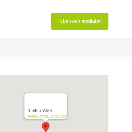
Ik ben een
mediator
Sheltra V.O.F.
Route
,
Zoom
,
Streetview