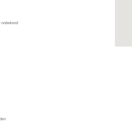
g onbekend
den: