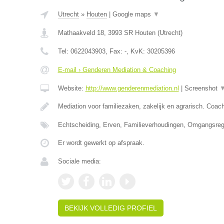
Utrecht
»
Houten
|
Google maps
▼
Mathaakveld 18
,
3993 SR
Houten
(
Utrecht
)
Tel:
0622043903
, Fax:
-
, KvK:
30205396
E-mail › Genderen Mediation & Coaching
Website:
http://www.genderenmediation.nl
|
Screenshot
Mediation voor familiezaken, zakelijk en agrarisch. Coach
Echtscheiding, Erven, Familieverhoudingen, Omgangsrege
Er wordt gewerkt op afspraak.
Sociale media:
BEKIJK VOLLEDIG PROFIEL