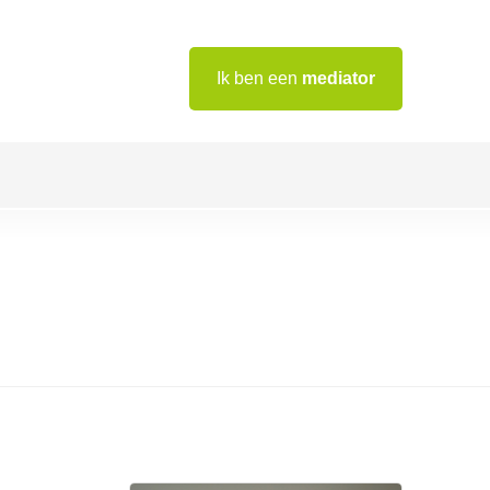
Ik ben een
mediator