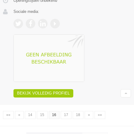
Openingstijden onbekend
Sociale media:
BEKIJK VOLLEDIG PROFIEL
««
«
14
15
16
17
18
»
»»