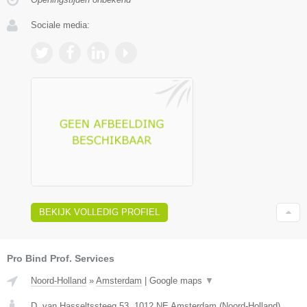
Sociale media:
BEKIJK VOLLEDIG PROFIEL
Pro Bind Prof. Services
Noord-Holland
»
Amsterdam
|
Google maps
▼
D. van Hasseltssteeg 53
,
1012 NE
Amsterdam
(
Noord-Holland
)