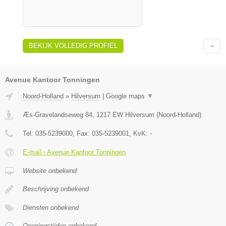
BEKIJK VOLLEDIG PROFIEL
Avenue Kantoor Tonningen
Noord-Holland
»
Hilversum
|
Google maps
▼
Æs-Gravelandseweg 84
,
1217 EW
Hilversum
(
Noord-Holland
)
Tel:
035-5239000
, Fax:
035-5239001
, KvK:
-
E-mail › Avenue Kantoor Tonningen
Website onbekend
Beschrijving onbekend
Diensten onbekend
Openingstijden onbekend