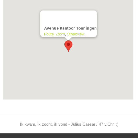
Avenue Kantoor Tonningen
Route
,
Zoom
,
Streetview
Ik kwam, ik zocht, ik vond - Julius Caesar / 47 v.Chr. ;)