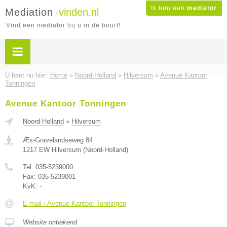
Ik ben een
mediator
Mediation
-vinden.nl
Vind een mediator bij u in de buurt!
U bent nu hier:
Home
»
Noord-Holland
»
Hilversum
»
Avenue Kantoor
Tonningen
Avenue Kantoor Tonningen
Noord-Holland
»
Hilversum
Æs-Gravelandseweg 84
1217 EW
Hilversum
(
Noord-Holland
)
Tel:
035-5239000
Fax:
035-5239001
KvK:
-
E-mail › Avenue Kantoor Tonningen
Website onbekend