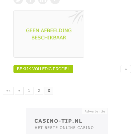
BEKIJK VOLLEDIG PROFIEL
««
«
1
2
3