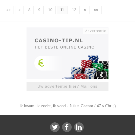
««
«
8
9
10
11
12
»
»»
Uw advertentie hier? Mail ons
Ik kwam, ik zocht, ik vond - Julius Caesar / 47 v.Chr. ;)