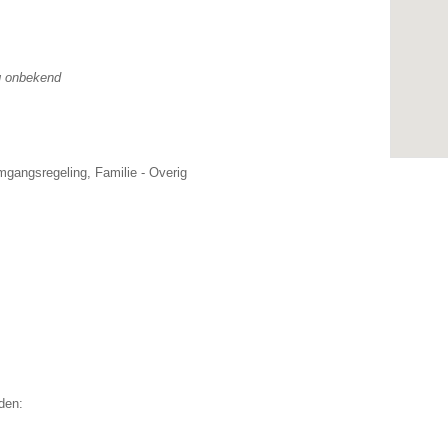
g onbekend
gangsregeling, Familie - Overig
den: