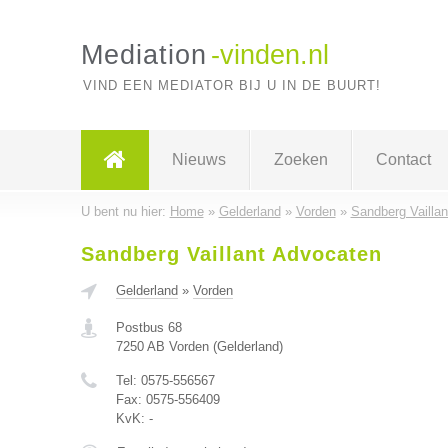
Mediation
-vinden.nl
VIND EEN MEDIATOR BIJ U IN DE BUURT!
Nieuws
Zoeken
Contact
U bent nu hier:
Home
»
Gelderland
»
Vorden
»
Sandberg Vailla
Sandberg Vaillant Advocaten
Gelderland
»
Vorden
Postbus 68
7250 AB
Vorden
(
Gelderland
)
Tel:
0575-556567
Fax:
0575-556409
KvK:
-