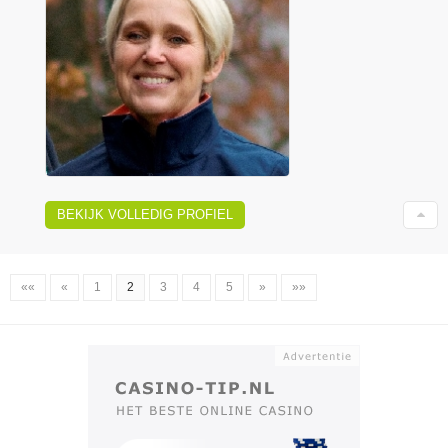
BEKIJK VOLLEDIG PROFIEL
««
«
1
2
3
4
5
»
»»