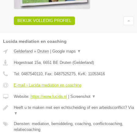
BEKIJK VOLLEDIG PROFIEL
Lucida mediation en coaching
Gelderland
»
Druten
|
Google maps
▼
Hogestraat 15a
,
6651 BE
Druten
(
Gelderland
)
Tel:
0487540110
, Fax:
0487525275
, KvK:
11053416
E-mail › Lucida mediation en coaching
Website:
https://www.lucida.nl
|
Screenshot
▼
Heeft u te maken met een echtscheiding of een arbeidsconflict? Via
▼
Diensten: mediation, bemiddeling, coaching, conflictcoaching,
relatiecoaching