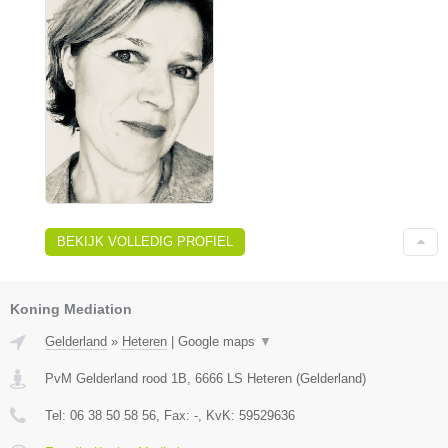
BEKIJK VOLLEDIG PROFIEL
Koning Mediation
Gelderland
»
Heteren
|
Google maps
▼
PvM Gelderland rood 1B
,
6666 LS
Heteren
(
Gelderland
)
Tel:
06 38 50 58 56
, Fax:
-
, KvK:
59529636