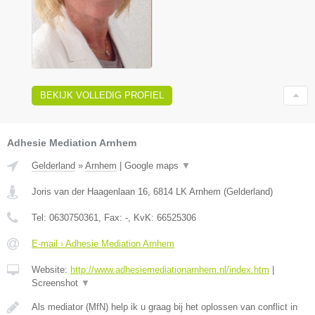
BEKIJK VOLLEDIG PROFIEL
Adhesie Mediation Arnhem
Gelderland
»
Arnhem
|
Google maps
▼
Joris van der Haagenlaan 16
,
6814 LK
Arnhem
(
Gelderland
)
Tel:
0630750361
, Fax:
-
, KvK:
66525306
E-mail › Adhesie Mediation Arnhem
Website:
http://www.adhesiemediationarnhem.nl/index.htm
|
Screenshot
▼
Als mediator (MfN) help ik u graag bij het oplossen van conflict in