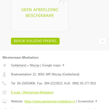
BEKIJK VOLLEDIG PROFIEL
Westerman-Mediation
Gelderland
»
Wezep
|
Google maps
▼
Boekweitakker 22
,
8091 MR
Wezep
(
Gelderland
)
Tel:
06-15053908
, Fax:
084-2222823
, KvK:
0892.93.277.B01
E-mail › Westerman-Mediation
Website:
https://www.westerman-mediation.nl
|
Screenshot
▼