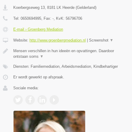
Koerbergseweg 13
,
8181 LK
Heerde
(
Gelderland
)
Tel:
0650694995
, Fax:
-
, KvK:
56796706
E-mail › Groenberg Mediation
Website:
http://www.groenbergmediation.nl
|
Screenshot
▼
Mensen verschillen in hun ideeën en opvattingen. Daardoor
ontstaan soms
▼
Diensten: Familiemediation, Arbeidsmediation, Kindbehartiger
Er wordt gewerkt op afspraak.
Sociale media: