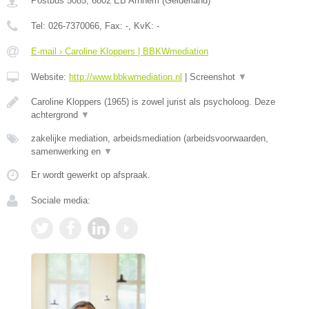
Postbus 5085
,
6802 EB
Arnhem
(
Gelderland
)
Tel:
026-7370066
, Fax:
-
, KvK:
-
E-mail › Caroline Kloppers | BBKWmediation
Website:
http://www.bbkwmediation.nl
|
Screenshot
▼
Caroline Kloppers (1965) is zowel jurist als psycholoog. Deze
achtergrond
▼
zakelijke mediation, arbeidsmediation (arbeidsvoorwaarden,
samenwerking en
▼
Er wordt gewerkt op afspraak.
Sociale media: