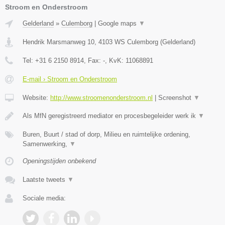
Stroom en Onderstroom
Gelderland
»
Culemborg
|
Google maps
▼
Hendrik Marsmanweg 10
,
4103 WS
Culemborg
(
Gelderland
)
Tel:
+31 6 2150 8914
, Fax:
-
, KvK:
11068891
E-mail › Stroom en Onderstroom
Website:
http://www.stroomenonderstroom.nl
|
Screenshot
▼
Als MfN geregistreerd mediator en procesbegeleider werk ik
▼
Buren, Buurt / stad of dorp, Milieu en ruimtelijke ordening,
Samenwerking,
▼
Openingstijden onbekend
Laatste tweets
▼
Sociale media: