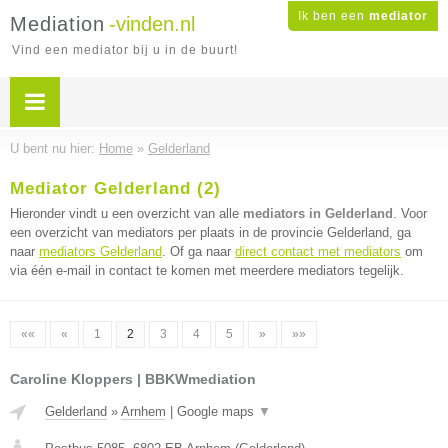
Ik ben een
mediator
Mediation
-vinden.nl
Vind een mediator bij u in de buurt!
U bent nu hier:
Home
»
Gelderland
Mediator Gelderland (2)
Hieronder vindt u een overzicht van alle
mediators in Gelderland
. Voor
een overzicht van mediators per plaats in de provincie Gelderland, ga
naar
mediators Gelderland
. Of ga naar
direct contact met mediators
om
via één e-mail in contact te komen met meerdere mediators tegelijk.
««
«
1
2
3
4
5
»
»»
Caroline Kloppers | BBKWmediation
Gelderland
»
Arnhem
|
Google maps
▼