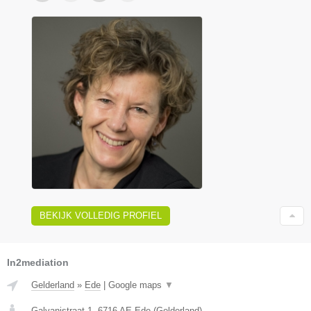
BEKIJK VOLLEDIG PROFIEL
In2mediation
Gelderland
»
Ede
|
Google maps
▼
Galvanistraat 1
,
6716 AE
Ede
(
Gelderland
)