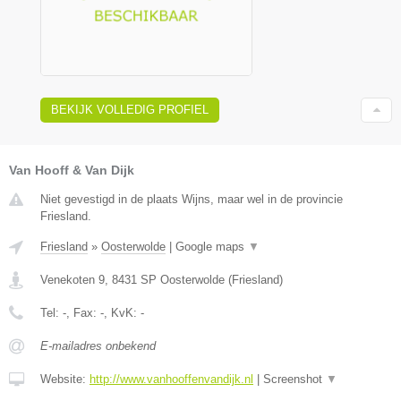
BEKIJK VOLLEDIG PROFIEL
Van Hooff & Van Dijk
Niet gevestigd in de plaats Wijns, maar wel in de provincie
Friesland.
Friesland
»
Oosterwolde
|
Google maps
▼
Venekoten 9
,
8431 SP
Oosterwolde
(
Friesland
)
Tel:
-
, Fax:
-
, KvK:
-
E-mailadres onbekend
Website:
http://www.vanhooffenvandijk.nl
|
Screenshot
▼