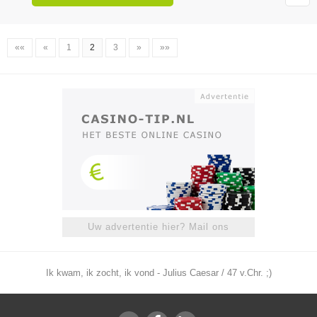
««
«
1
2
3
»
»»
Uw advertentie hier? Mail ons
Ik kwam, ik zocht, ik vond - Julius Caesar / 47 v.Chr. ;)