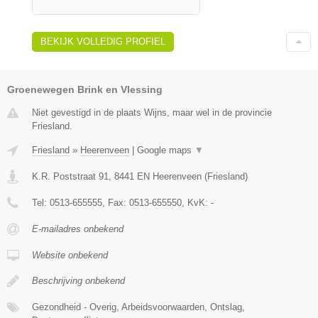
BEKIJK VOLLEDIG PROFIEL
Groenewegen Brink en Vlessing
Niet gevestigd in de plaats Wijns, maar wel in de provincie
Friesland.
Friesland
»
Heerenveen
|
Google maps
▼
K.R. Poststraat 91
,
8441 EN
Heerenveen
(
Friesland
)
Tel:
0513-655555
, Fax:
0513-655550
, KvK:
-
E-mailadres onbekend
Website onbekend
Beschrijving onbekend
Gezondheid - Overig, Arbeidsvoorwaarden, Ontslag,