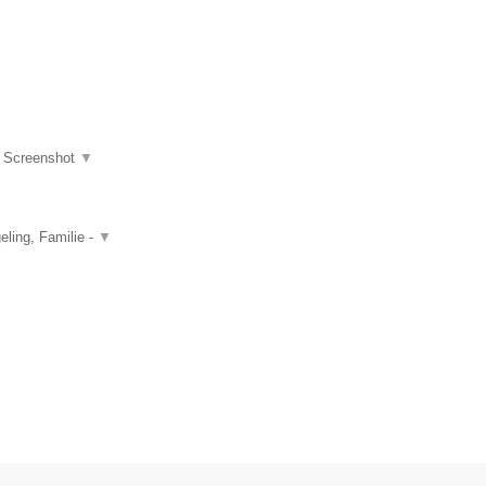
|
Screenshot
▼
ling, Familie -
▼