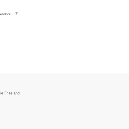
rwaarden,
▼
ie Friesland.