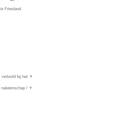
ie Friesland.
 verloofd bij het
▼
n, nalatenschap /
▼