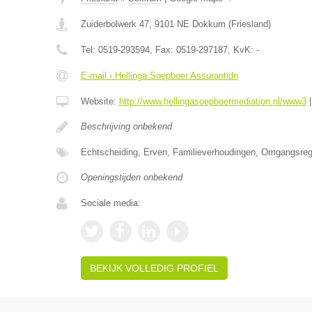
Zuiderbolwerk 47
,
9101 NE
Dokkum
(
Friesland
)
Tel:
0519-293594
, Fax:
0519-297187
, KvK:
-
E-mail › Hellinga Soepboer Assurantidn
Website:
http://www.hellingasoepboermediation.nl/www3
Beschrijving onbekend
Echtscheiding, Erven, Familieverhoudingen, Omgangsrege
Openingstijden onbekend
Sociale media:
BEKIJK VOLLEDIG PROFIEL