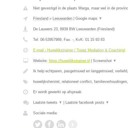
Niet gevestigd in de plaats Warga, maar wel in de provinc
Friesland
»
Leeuwarden
|
Google maps
▼
De Lauwers 23
,
8939 BW
Leeuwarden
(
Friesland
)
Tel:
06-53957989
, Fax:
-
, KvK:
01 15 93 83
E-mail › Huwelijkstrainer / Topaz Mediation & Coaching)
Website:
https://huwelijkstrainer.nl
|
Screenshot
▼
Ik help echtparen, pasgetrouwd en langgetrouwd, verliefd,
huwelijksherstel, relationeel conflict, familieverhoudinge
Er wordt gewerkt op afspraak.
Laatste tweets
▼
|
Laatste facebook posts
▼
Sociale media: