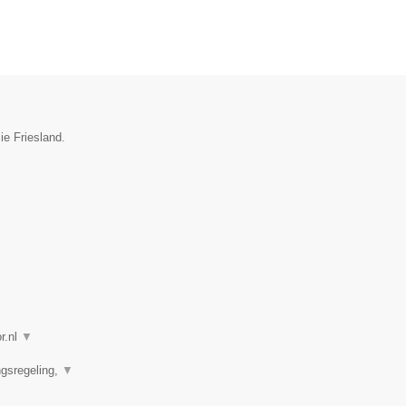
ie Friesland.
r.nl
▼
ngsregeling,
▼