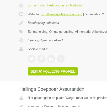
E-mail › Rjocht Advocatuur en Mediation
Website:
http://www.rjochtadvocatuur.nl
|
Screenshot
▼
Beschrijving onbekend
Echtscheiding, Omgangsregeling, Alimentatie, Arbeidsvo
Openingstijden onbekend
Sociale media:
BEKIJK VOLLEDIG PROFIEL
Hellinga Soepboer Assurantidn
Niet gevestigd in de plaats Warga, maar wel in de provinc
Friesland
»
Dokkum
|
Google maps
▼