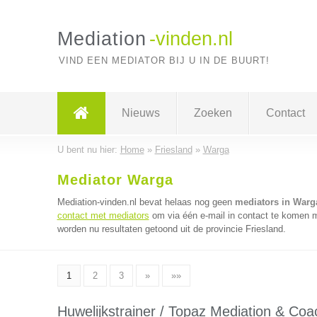
Mediation
-vinden.nl
VIND EEN MEDIATOR BIJ U IN DE BUURT!
Nieuws
Zoeken
Contact
U bent nu hier:
Home
»
Friesland
»
Warga
Mediator Warga
Mediation-vinden.nl bevat helaas nog geen
mediators in Warg
contact met mediators
om via één e-mail in contact te komen m
worden nu resultaten getoond uit de provincie Friesland.
1
2
3
»
»»
Huwelijkstrainer / Topaz Mediation & Coa