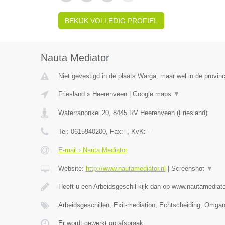
BEKIJK VOLLEDIG PROFIEL
Nauta Mediator
Niet gevestigd in de plaats Warga, maar wel in de provinc
Friesland
»
Heerenveen
|
Google maps
▼
Waterranonkel 20
,
8445 RV
Heerenveen
(
Friesland
)
Tel:
0615940200
, Fax:
-
, KvK:
-
E-mail › Nauta Mediator
Website:
http://www.nautamediator.nl
|
Screenshot
▼
Heeft u een Arbeidsgeschil kijk dan op www.nautamediato
Arbeidsgeschillen, Exit-mediation, Echtscheiding, Omga
Er wordt gewerkt op afspraak.