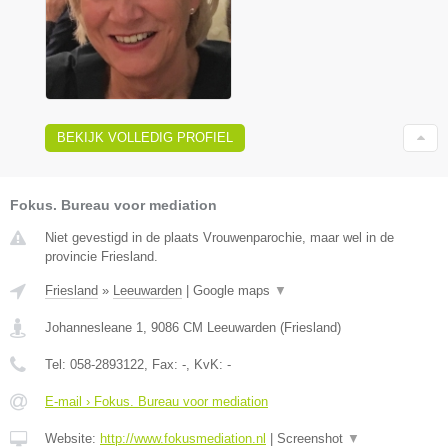
BEKIJK VOLLEDIG PROFIEL
Fokus. Bureau voor mediation
Niet gevestigd in de plaats Vrouwenparochie, maar wel in de
provincie Friesland.
Friesland
»
Leeuwarden
|
Google maps
▼
Johannesleane 1
,
9086 CM
Leeuwarden
(
Friesland
)
Tel:
058-2893122
, Fax:
-
, KvK:
-
E-mail › Fokus. Bureau voor mediation
Website:
http://www.fokusmediation.nl
|
Screenshot
▼