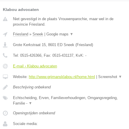
Klabou advocaten
Niet gevestigd in de plaats Vrouwenparochie, maar wel in de
provincie Friesland.
Friesland
»
Sneek
|
Google maps
▼
Grote Kerkstraat 15
,
8601 ED
Sneek
(
Friesland
)
Tel:
0515-426366
, Fax:
0515-431137
, KvK:
-
E-mail › Klabou advocaten
Website:
http://www.grijmansklabou.nl/home.html
|
Screenshot
▼
Beschrijving onbekend
Echtscheiding, Erven, Familieverhoudingen, Omgangsregeling,
Familie -
▼
Openingstijden onbekend
Sociale media: