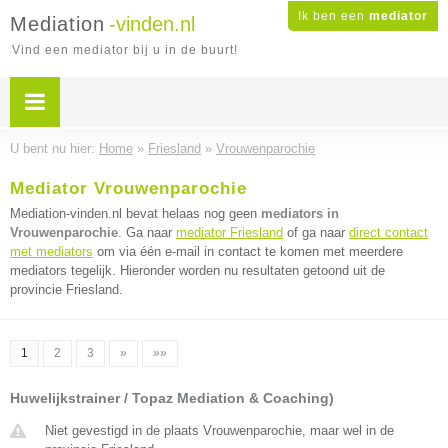
Ik ben een
mediator
Mediation
-vinden.nl
Vind een mediator bij u in de buurt!
U bent nu hier:
Home
»
Friesland
»
Vrouwenparochie
Mediator Vrouwenparochie
Mediation-vinden.nl bevat helaas nog geen
mediators in
Vrouwenparochie
. Ga naar
mediator Friesland
of ga naar
direct contact
met mediators
om via één e-mail in contact te komen met meerdere
mediators tegelijk. Hieronder worden nu resultaten getoond uit de
provincie Friesland.
1
2
3
»
»»
Huwelijkstrainer / Topaz Mediation & Coaching)
Niet gevestigd in de plaats Vrouwenparochie, maar wel in de