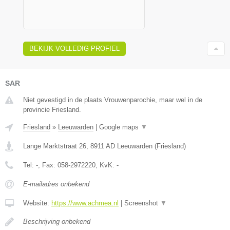
BEKIJK VOLLEDIG PROFIEL
SAR
Niet gevestigd in de plaats Vrouwenparochie, maar wel in de
provincie Friesland.
Friesland
»
Leeuwarden
|
Google maps
▼
Lange Marktstraat 26
,
8911 AD
Leeuwarden
(
Friesland
)
Tel:
-
, Fax:
058-2972220
, KvK:
-
E-mailadres onbekend
Website:
https://www.achmea.nl
|
Screenshot
▼
Beschrijving onbekend