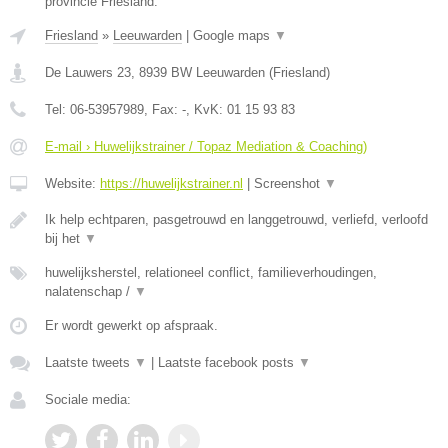
provincie Friesland.
Friesland
»
Leeuwarden
|
Google maps
▼
De Lauwers 23
,
8939 BW
Leeuwarden
(
Friesland
)
Tel:
06-53957989
, Fax:
-
, KvK:
01 15 93 83
E-mail › Huwelijkstrainer / Topaz Mediation & Coaching)
Website:
https://huwelijkstrainer.nl
|
Screenshot
▼
Ik help echtparen, pasgetrouwd en langgetrouwd, verliefd, verloofd
bij het
▼
huwelijksherstel, relationeel conflict, familieverhoudingen,
nalatenschap /
▼
Er wordt gewerkt op afspraak.
Laatste tweets
▼
|
Laatste facebook posts
▼
Sociale media: