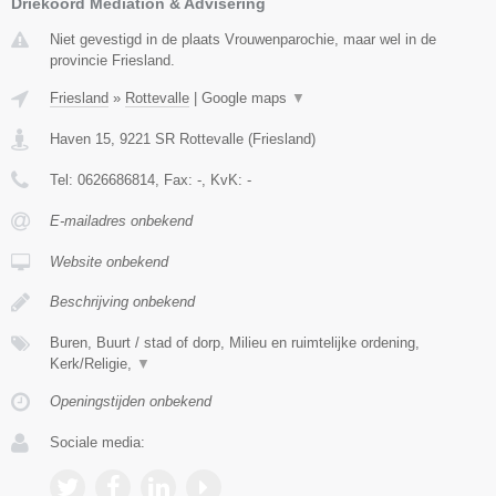
Driekoord Mediation & Advisering
Niet gevestigd in de plaats Vrouwenparochie, maar wel in de
provincie Friesland.
Friesland
»
Rottevalle
|
Google maps
▼
Haven 15
,
9221 SR
Rottevalle
(
Friesland
)
Tel:
0626686814
, Fax:
-
, KvK:
-
E-mailadres onbekend
Website onbekend
Beschrijving onbekend
Buren, Buurt / stad of dorp, Milieu en ruimtelijke ordening,
Kerk/Religie,
▼
Openingstijden onbekend
Sociale media: