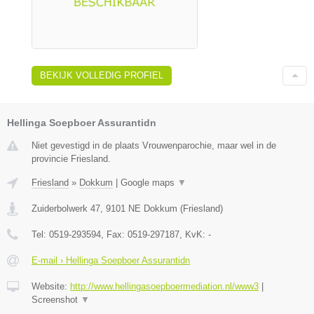
BEKIJK VOLLEDIG PROFIEL
Hellinga Soepboer Assurantidn
Niet gevestigd in de plaats Vrouwenparochie, maar wel in de
provincie Friesland.
Friesland
»
Dokkum
|
Google maps
▼
Zuiderbolwerk 47
,
9101 NE
Dokkum
(
Friesland
)
Tel:
0519-293594
, Fax:
0519-297187
, KvK:
-
E-mail › Hellinga Soepboer Assurantidn
Website:
http://www.hellingasoepboermediation.nl/www3
|
Screenshot
▼