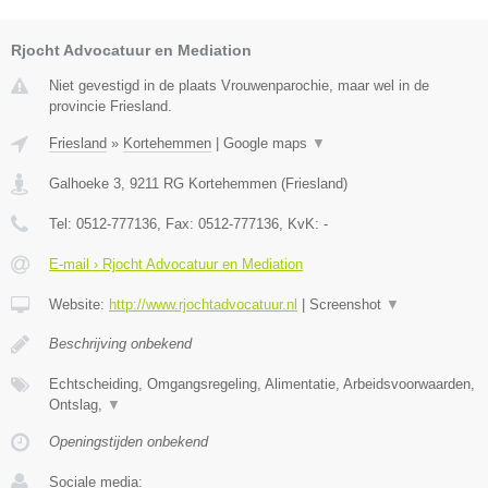
Rjocht Advocatuur en Mediation
Niet gevestigd in de plaats Vrouwenparochie, maar wel in de
provincie Friesland.
Friesland
»
Kortehemmen
|
Google maps
▼
Galhoeke 3
,
9211 RG
Kortehemmen
(
Friesland
)
Tel:
0512-777136
, Fax:
0512-777136
, KvK:
-
E-mail › Rjocht Advocatuur en Mediation
Website:
http://www.rjochtadvocatuur.nl
|
Screenshot
▼
Beschrijving onbekend
Echtscheiding, Omgangsregeling, Alimentatie, Arbeidsvoorwaarden,
Ontslag,
▼
Openingstijden onbekend
Sociale media: