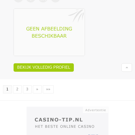
BEKIJK VOLLEDIG PROFIEL
1
2
3
»
»»