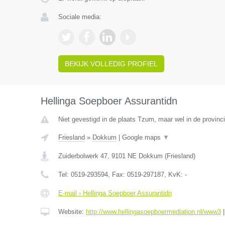
Sociale media:
BEKIJK VOLLEDIG PROFIEL
Hellinga Soepboer Assurantidn
Niet gevestigd in de plaats Tzum, maar wel in de provinci
Friesland
»
Dokkum
|
Google maps
▼
Zuiderbolwerk 47
,
9101 NE
Dokkum
(
Friesland
)
Tel:
0519-293594
, Fax:
0519-297187
, KvK:
-
E-mail › Hellinga Soepboer Assurantidn
Website:
http://www.hellingasoepboermediation.nl/www3