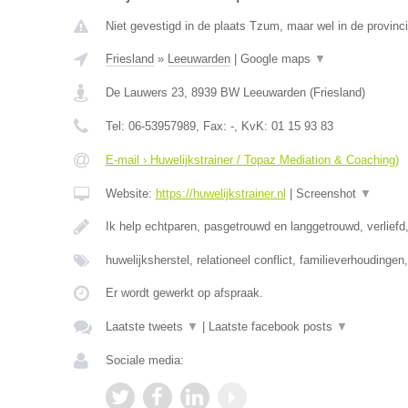
Niet gevestigd in de plaats Tzum, maar wel in de provinci
Friesland
»
Leeuwarden
|
Google maps
▼
De Lauwers 23
,
8939 BW
Leeuwarden
(
Friesland
)
Tel:
06-53957989
, Fax:
-
, KvK:
01 15 93 83
E-mail › Huwelijkstrainer / Topaz Mediation & Coaching)
Website:
https://huwelijkstrainer.nl
|
Screenshot
▼
Ik help echtparen, pasgetrouwd en langgetrouwd, verliefd,
huwelijksherstel, relationeel conflict, familieverhoudinge
Er wordt gewerkt op afspraak.
Laatste tweets
▼
|
Laatste facebook posts
▼
Sociale media: