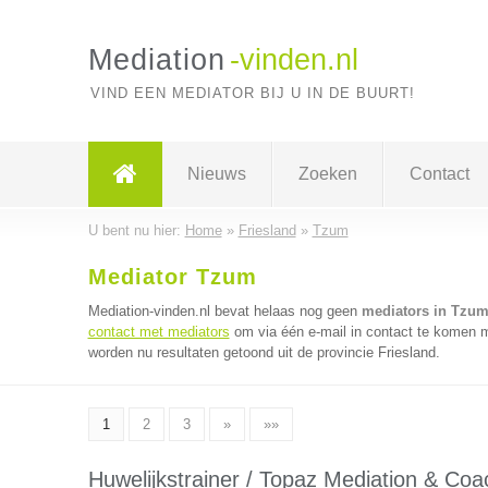
Mediation
-vinden.nl
VIND EEN MEDIATOR BIJ U IN DE BUURT!
Nieuws
Zoeken
Contact
U bent nu hier:
Home
»
Friesland
»
Tzum
Mediator Tzum
Mediation-vinden.nl bevat helaas nog geen
mediators in Tzu
contact met mediators
om via één e-mail in contact te komen m
worden nu resultaten getoond uit de provincie Friesland.
1
2
3
»
»»
Huwelijkstrainer / Topaz Mediation & Coa