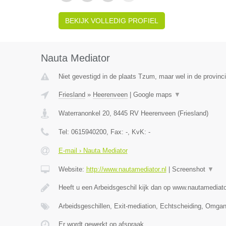
BEKIJK VOLLEDIG PROFIEL
Nauta Mediator
Niet gevestigd in de plaats Tzum, maar wel in de provinci
Friesland
»
Heerenveen
|
Google maps
▼
Waterranonkel 20
,
8445 RV
Heerenveen
(
Friesland
)
Tel:
0615940200
, Fax:
-
, KvK:
-
E-mail › Nauta Mediator
Website:
http://www.nautamediator.nl
|
Screenshot
▼
Heeft u een Arbeidsgeschil kijk dan op www.nautamediato
Arbeidsgeschillen, Exit-mediation, Echtscheiding, Omga
Er wordt gewerkt op afspraak.