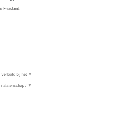
e Friesland.
 verloofd bij het
▼
n, nalatenschap /
▼