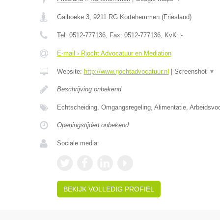
Galhoeke 3
,
9211 RG
Kortehemmen
(
Friesland
)
Tel:
0512-777136
, Fax:
0512-777136
, KvK:
-
E-mail › Rjocht Advocatuur en Mediation
Website:
http://www.rjochtadvocatuur.nl
|
Screenshot
▼
Beschrijving onbekend
Echtscheiding, Omgangsregeling, Alimentatie, Arbeidsvo
Openingstijden onbekend
Sociale media:
BEKIJK VOLLEDIG PROFIEL