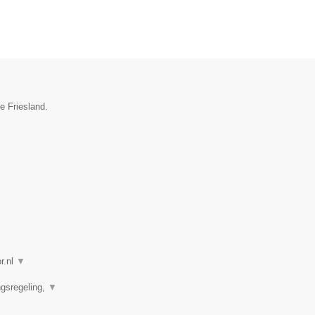
e Friesland.
r.nl
▼
ngsregeling,
▼