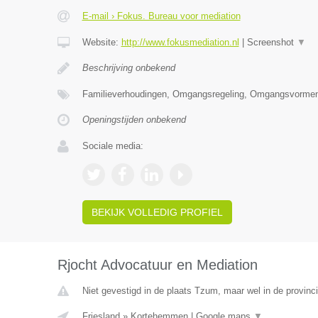
E-mail › Fokus. Bureau voor mediation
Website:
http://www.fokusmediation.nl
|
Screenshot
▼
Beschrijving onbekend
Familieverhoudingen, Omgangsregeling, Omgangsvormen
Openingstijden onbekend
Sociale media:
BEKIJK VOLLEDIG PROFIEL
Rjocht Advocatuur en Mediation
Niet gevestigd in de plaats Tzum, maar wel in de provinci
Friesland
»
Kortehemmen
|
Google maps
▼