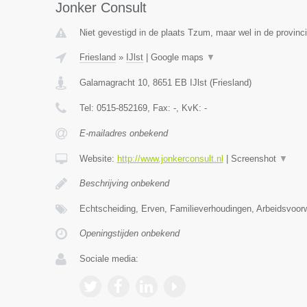
Jonker Consult
Niet gevestigd in de plaats Tzum, maar wel in de provinci
Friesland
»
IJlst
|
Google maps
▼
Galamagracht 10
,
8651 EB
IJlst
(
Friesland
)
Tel:
0515-852169
, Fax:
-
, KvK:
-
E-mailadres onbekend
Website:
http://www.jonkerconsult.nl
|
Screenshot
▼
Beschrijving onbekend
Echtscheiding, Erven, Familieverhoudingen, Arbeidsvoo
Openingstijden onbekend
Sociale media: