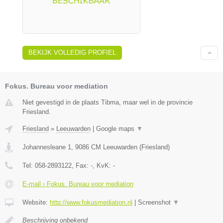
BEKIJK VOLLEDIG PROFIEL
Fokus. Bureau voor mediation
Niet gevestigd in de plaats Tibma, maar wel in de provincie
Friesland.
Friesland
»
Leeuwarden
|
Google maps
▼
Johannesleane 1
,
9086 CM
Leeuwarden
(
Friesland
)
Tel:
058-2893122
, Fax:
-
, KvK:
-
E-mail › Fokus. Bureau voor mediation
Website:
http://www.fokusmediation.nl
|
Screenshot
▼
Beschrijving onbekend