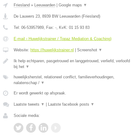
Friesland
»
Leeuwarden
|
Google maps
▼
De Lauwers 23
,
8939 BW
Leeuwarden
(
Friesland
)
Tel:
06-53957989
, Fax:
-
, KvK:
01 15 93 83
E-mail › Huwelijkstrainer / Topaz Mediation & Coaching)
Website:
https://huwelijkstrainer.nl
|
Screenshot
▼
Ik help echtparen, pasgetrouwd en langgetrouwd, verliefd, verloofd
bij het
▼
huwelijksherstel, relationeel conflict, familieverhoudingen,
nalatenschap /
▼
Er wordt gewerkt op afspraak.
Laatste tweets
▼
|
Laatste facebook posts
▼
Sociale media: