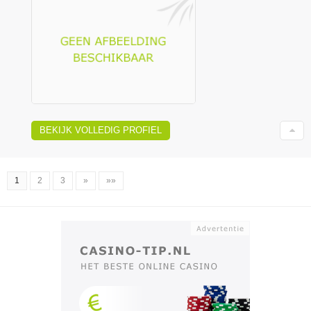
BEKIJK VOLLEDIG PROFIEL
1
2
3
»
»»