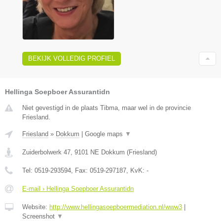
BEKIJK VOLLEDIG PROFIEL
Hellinga Soepboer Assurantidn
Niet gevestigd in de plaats Tibma, maar wel in de provincie
Friesland.
Friesland
»
Dokkum
|
Google maps
▼
Zuiderbolwerk 47
,
9101 NE
Dokkum
(
Friesland
)
Tel:
0519-293594
, Fax:
0519-297187
, KvK:
-
E-mail › Hellinga Soepboer Assurantidn
Website:
http://www.hellingasoepboermediation.nl/www3
|
Screenshot
▼