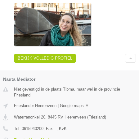
BEKIJK VOLLEDIG PROFIEL
Nauta Mediator
Niet gevestigd in de plaats Tibma, maar wel in de provincie
Friesland.
Friesland
»
Heerenveen
|
Google maps
▼
Waterranonkel 20
,
8445 RV
Heerenveen
(
Friesland
)
Tel:
0615940200
, Fax:
-
, KvK:
-