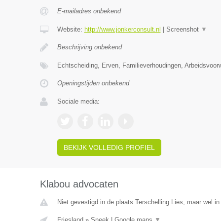
E-mailadres onbekend
Website:
http://www.jonkerconsult.nl
|
Screenshot
▼
Beschrijving onbekend
Echtscheiding, Erven, Familieverhoudingen, Arbeidsvoo
Openingstijden onbekend
Sociale media:
BEKIJK VOLLEDIG PROFIEL
Klabou advocaten
Niet gevestigd in de plaats Terschelling Lies, maar wel in
Friesland
»
Sneek
|
Google maps
▼