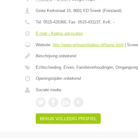
Grote Kerkstraat 15
,
8601 ED
Sneek
(
Friesland
)
Tel:
0515-426366
, Fax:
0515-431137
, KvK:
-
E-mail › Klabou advocaten
Website:
http://www.grijmansklabou.nl/home.html
|
Scree
Beschrijving onbekend
Echtscheiding, Erven, Familieverhoudingen, Omgangsrege
Openingstijden onbekend
Sociale media:
BEKIJK VOLLEDIG PROFIEL