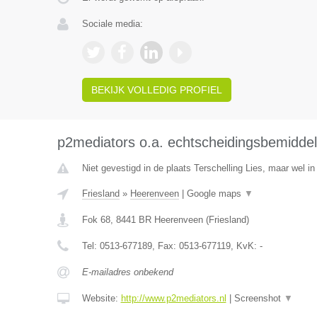
Sociale media:
BEKIJK VOLLEDIG PROFIEL
p2mediators o.a. echtscheidingsbemiddel
Niet gevestigd in de plaats Terschelling Lies, maar wel in
Friesland
»
Heerenveen
|
Google maps
▼
Fok 68
,
8441 BR
Heerenveen
(
Friesland
)
Tel:
0513-677189
, Fax:
0513-677119
, KvK:
-
E-mailadres onbekend
Website:
http://www.p2mediators.nl
|
Screenshot
▼