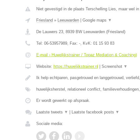
Niet gevestigd in de plaats Terschelling Lies, maar wel in
Friesland
»
Leeuwarden
|
Google maps
▼
De Lauwers 23
,
8939 BW
Leeuwarden
(
Friesland
)
Tel:
06-53957989
, Fax:
-
, KvK:
01 15 93 83
E-mail › Huwelijkstrainer / Topaz Mediation & Coaching)
Website:
https://huwelijkstrainer.nl
|
Screenshot
▼
Ik help echtparen, pasgetrouwd en langgetrouwd, verliefd,
huwelijksherstel, relationeel conflict, familieverhoudinge
Er wordt gewerkt op afspraak.
Laatste tweets
▼
|
Laatste facebook posts
▼
Sociale media: