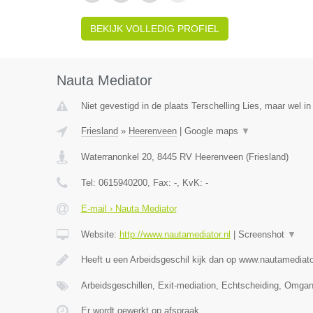
BEKIJK VOLLEDIG PROFIEL
Nauta Mediator
Niet gevestigd in de plaats Terschelling Lies, maar wel in
Friesland
»
Heerenveen
|
Google maps
▼
Waterranonkel 20
,
8445 RV
Heerenveen
(
Friesland
)
Tel:
0615940200
, Fax:
-
, KvK:
-
E-mail › Nauta Mediator
Website:
http://www.nautamediator.nl
|
Screenshot
▼
Heeft u een Arbeidsgeschil kijk dan op www.nautamediato
Arbeidsgeschillen, Exit-mediation, Echtscheiding, Omga
Er wordt gewerkt op afspraak.