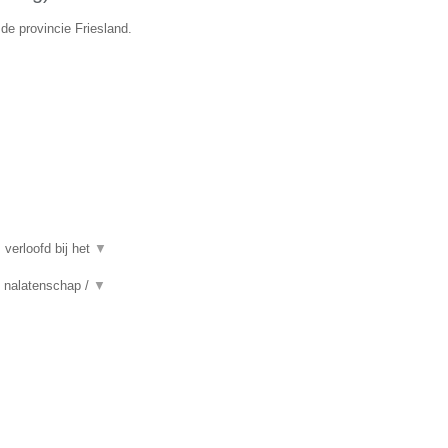
 de provincie Friesland.
 verloofd bij het
▼
n, nalatenschap /
▼