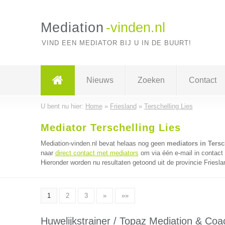
Mediation
-vinden.nl
VIND EEN MEDIATOR BIJ U IN DE BUURT!
Nieuws
Zoeken
Contact
U bent nu hier:
Home
»
Friesland
»
Terschelling Lies
Mediator Terschelling Lies
Mediation-vinden.nl bevat helaas nog geen
mediators in Tersc
naar
direct contact met mediators
om via één e-mail in contact
Hieronder worden nu resultaten getoond uit de provincie Friesla
1
2
3
»
»»
Huwelijkstrainer / Topaz Mediation & Coa