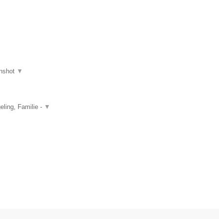
nshot
▼
ling, Familie -
▼