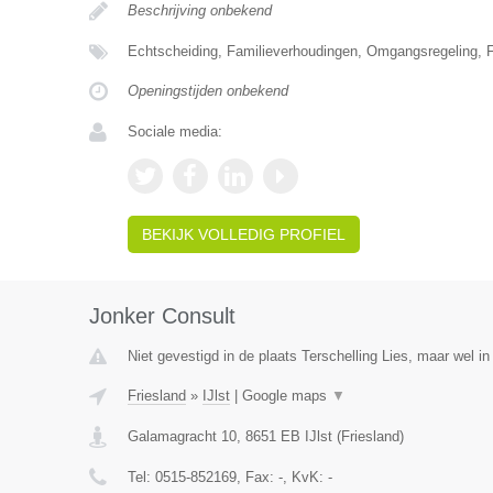
Beschrijving onbekend
Echtscheiding, Familieverhoudingen, Omgangsregeling, F
Openingstijden onbekend
Sociale media:
BEKIJK VOLLEDIG PROFIEL
Jonker Consult
Niet gevestigd in de plaats Terschelling Lies, maar wel in
Friesland
»
IJlst
|
Google maps
▼
Galamagracht 10
,
8651 EB
IJlst
(
Friesland
)
Tel:
0515-852169
, Fax:
-
, KvK:
-