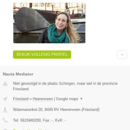
BEKIJK VOLLEDIG PROFIEL
Nauta Mediator
Niet gevestigd in de plaats Schingen, maar wel in de provincie
Friesland.
Friesland
»
Heerenveen
|
Google maps
▼
Waterranonkel 20
,
8445 RV
Heerenveen
(
Friesland
)
Tel:
0615940200
, Fax:
-
, KvK:
-