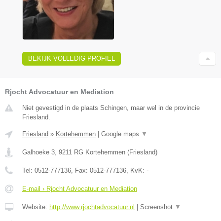
BEKIJK VOLLEDIG PROFIEL
Rjocht Advocatuur en Mediation
Niet gevestigd in de plaats Schingen, maar wel in de provincie
Friesland.
Friesland
»
Kortehemmen
|
Google maps
▼
Galhoeke 3
,
9211 RG
Kortehemmen
(
Friesland
)
Tel:
0512-777136
, Fax:
0512-777136
, KvK:
-
E-mail › Rjocht Advocatuur en Mediation
Website:
http://www.rjochtadvocatuur.nl
|
Screenshot
▼