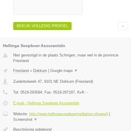
BEKIJK VOLLEDIG PROFIEL
Hellinga Soepboer Assurantidn
Niet gevestigd in de plaats Schingen, maar wel in de provincie
Friesland.
Friesland
»
Dokkum
|
Google maps
▼
Zuiderbolwerk 47
,
9101 NE
Dokkum
(
Friesland
)
Tel:
0519-293594
, Fax:
0519-297187
, KvK:
-
E-mail › Hellinga Soepboer Assurantidn
Website:
http://www.hellingasoepboermediation.nl/www3
|
Screenshot
▼
Beschrijving onbekend