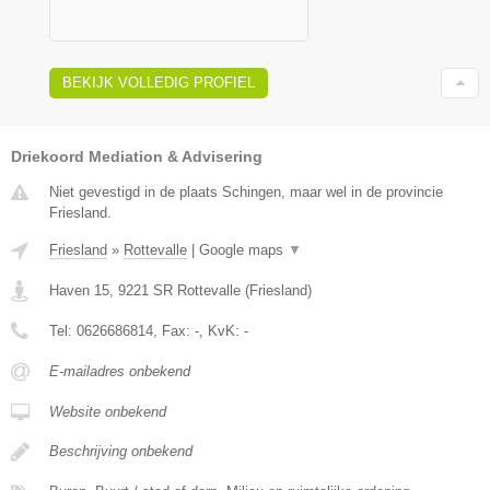
BEKIJK VOLLEDIG PROFIEL
Driekoord Mediation & Advisering
Niet gevestigd in de plaats Schingen, maar wel in de provincie
Friesland.
Friesland
»
Rottevalle
|
Google maps
▼
Haven 15
,
9221 SR
Rottevalle
(
Friesland
)
Tel:
0626686814
, Fax:
-
, KvK:
-
E-mailadres onbekend
Website onbekend
Beschrijving onbekend