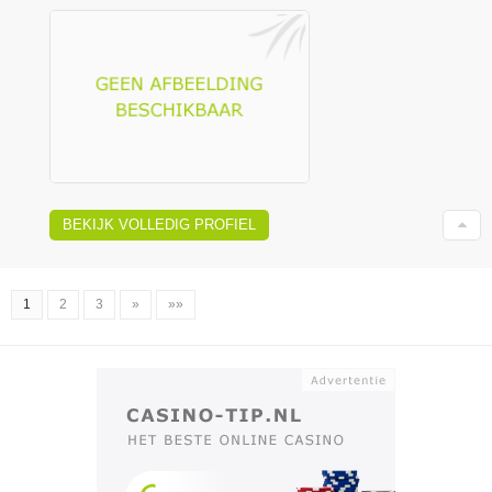
BEKIJK VOLLEDIG PROFIEL
1
2
3
»
»»