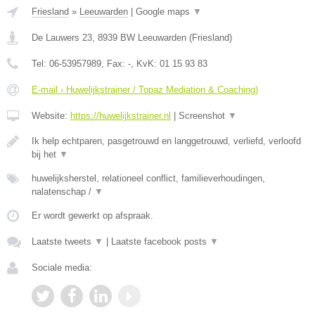
Friesland
»
Leeuwarden
|
Google maps
▼
De Lauwers 23
,
8939 BW
Leeuwarden
(
Friesland
)
Tel:
06-53957989
, Fax:
-
, KvK:
01 15 93 83
E-mail › Huwelijkstrainer / Topaz Mediation & Coaching)
Website:
https://huwelijkstrainer.nl
|
Screenshot
▼
Ik help echtparen, pasgetrouwd en langgetrouwd, verliefd, verloofd
bij het
▼
huwelijksherstel, relationeel conflict, familieverhoudingen,
nalatenschap /
▼
Er wordt gewerkt op afspraak.
Laatste tweets
▼
|
Laatste facebook posts
▼
Sociale media: