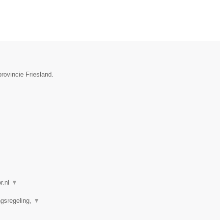
rovincie Friesland.
r.nl
▼
ngsregeling,
▼