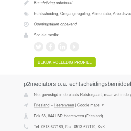
Beschrijving onbekend
Echtscheiding, Omgangsregeling, Alimentatie, Arbeidsvo
Openingstijden onbekend
Sociale media:
BEKIJK VOLLEDIG PROFIEL
p2mediators o.a. echtscheidingsbemiddel
Niet gevestigd in de plaats Rotstergaast, maar wel in de p
Friesland
»
Heerenveen
|
Google maps
▼
Fok 68
,
8441 BR
Heerenveen
(
Friesland
)
Tel:
0513-677189
, Fax:
0513-677119
, KvK:
-