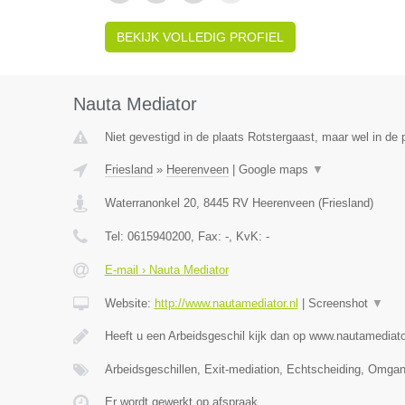
BEKIJK VOLLEDIG PROFIEL
Nauta Mediator
Niet gevestigd in de plaats Rotstergaast, maar wel in de p
Friesland
»
Heerenveen
|
Google maps
▼
Waterranonkel 20
,
8445 RV
Heerenveen
(
Friesland
)
Tel:
0615940200
, Fax:
-
, KvK:
-
E-mail › Nauta Mediator
Website:
http://www.nautamediator.nl
|
Screenshot
▼
Heeft u een Arbeidsgeschil kijk dan op www.nautamediato
Arbeidsgeschillen, Exit-mediation, Echtscheiding, Omga
Er wordt gewerkt op afspraak.