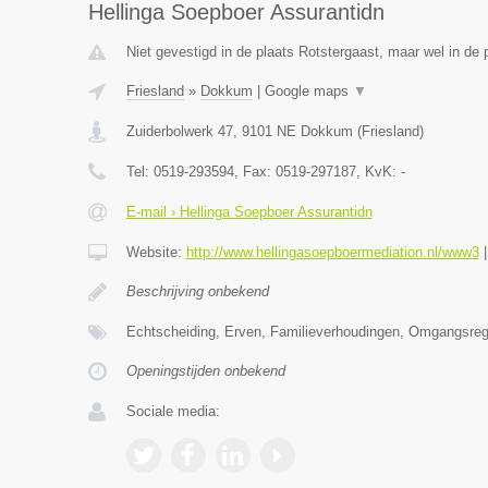
Hellinga Soepboer Assurantidn
Niet gevestigd in de plaats Rotstergaast, maar wel in de p
Friesland
»
Dokkum
|
Google maps
▼
Zuiderbolwerk 47
,
9101 NE
Dokkum
(
Friesland
)
Tel:
0519-293594
, Fax:
0519-297187
, KvK:
-
E-mail › Hellinga Soepboer Assurantidn
Website:
http://www.hellingasoepboermediation.nl/www3
Beschrijving onbekend
Echtscheiding, Erven, Familieverhoudingen, Omgangsrege
Openingstijden onbekend
Sociale media: