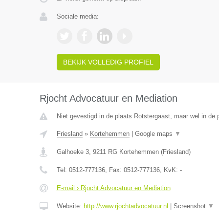
Sociale media:
BEKIJK VOLLEDIG PROFIEL
Rjocht Advocatuur en Mediation
Niet gevestigd in de plaats Rotstergaast, maar wel in de p
Friesland
»
Kortehemmen
|
Google maps
▼
Galhoeke 3
,
9211 RG
Kortehemmen
(
Friesland
)
Tel:
0512-777136
, Fax:
0512-777136
, KvK:
-
E-mail › Rjocht Advocatuur en Mediation
Website:
http://www.rjochtadvocatuur.nl
|
Screenshot
▼