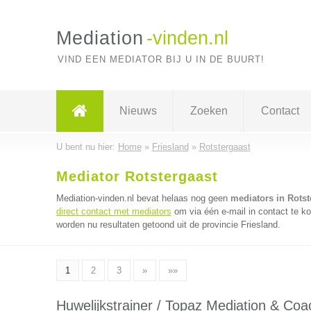
Mediation
-vinden.nl
VIND EEN MEDIATOR BIJ U IN DE BUURT!
Nieuws
Zoeken
Contact
U bent nu hier:
Home
»
Friesland
»
Rotstergaast
Mediator Rotstergaast
Mediation-vinden.nl bevat helaas nog geen
mediators in Rotst
direct contact met mediators
om via één e-mail in contact te k
worden nu resultaten getoond uit de provincie Friesland.
1
2
3
»
»»
Huwelijkstrainer / Topaz Mediation & Coa