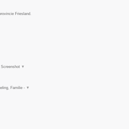
rovincie Friesland.
|
Screenshot
▼
ling, Familie -
▼