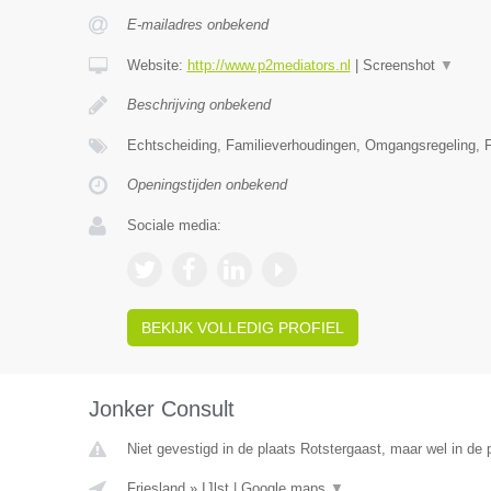
E-mailadres onbekend
Website:
http://www.p2mediators.nl
|
Screenshot
▼
Beschrijving onbekend
Echtscheiding, Familieverhoudingen, Omgangsregeling, F
Openingstijden onbekend
Sociale media:
BEKIJK VOLLEDIG PROFIEL
Jonker Consult
Niet gevestigd in de plaats Rotstergaast, maar wel in de p
Friesland
»
IJlst
|
Google maps
▼