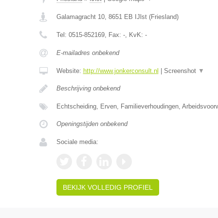
Galamagracht 10
,
8651 EB
IJlst
(
Friesland
)
Tel:
0515-852169
, Fax:
-
, KvK:
-
E-mailadres onbekend
Website:
http://www.jonkerconsult.nl
|
Screenshot
▼
Beschrijving onbekend
Echtscheiding, Erven, Familieverhoudingen, Arbeidsvoo
Openingstijden onbekend
Sociale media:
BEKIJK VOLLEDIG PROFIEL