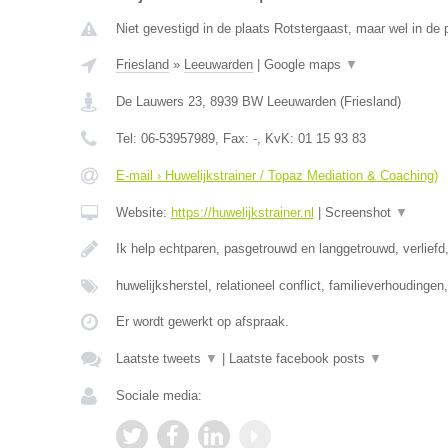
Niet gevestigd in de plaats Rotstergaast, maar wel in de p
Friesland
»
Leeuwarden
|
Google maps
▼
De Lauwers 23
,
8939 BW
Leeuwarden
(
Friesland
)
Tel:
06-53957989
, Fax:
-
, KvK:
01 15 93 83
E-mail › Huwelijkstrainer / Topaz Mediation & Coaching)
Website:
https://huwelijkstrainer.nl
|
Screenshot
▼
Ik help echtparen, pasgetrouwd en langgetrouwd, verliefd,
huwelijksherstel, relationeel conflict, familieverhoudinge
Er wordt gewerkt op afspraak.
Laatste tweets
▼
|
Laatste facebook posts
▼
Sociale media: