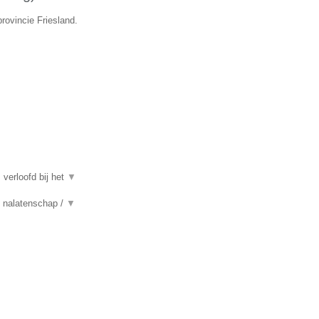
rovincie Friesland.
 verloofd bij het
▼
n, nalatenschap /
▼