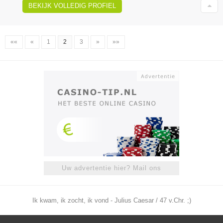
BEKIJK VOLLEDIG PROFIEL
««
«
1
2
3
»
»»
Uw advertentie hier? Mail ons
Ik kwam, ik zocht, ik vond - Julius Caesar / 47 v.Chr. ;)