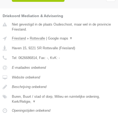
Driekoord Mediation & Advisering
Niet gevestigd in de plaats Oudeschoot, maar wel in de provincie
Friesland.
Friesland
»
Rottevalle
|
Google maps
▼
Haven 15
,
9221 SR
Rottevalle
(
Friesland
)
Tel:
0626686814
, Fax:
-
, KvK:
-
E-mailadres onbekend
Website onbekend
Beschrijving onbekend
Buren, Buurt / stad of dorp, Milieu en ruimtelijke ordening,
Kerk/Religie,
▼
Openingstijden onbekend