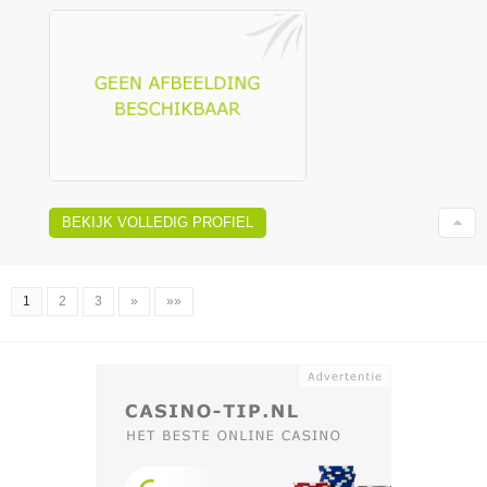
BEKIJK VOLLEDIG PROFIEL
1
2
3
»
»»