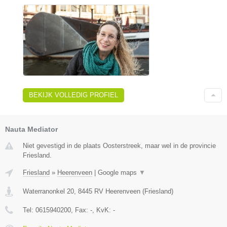
BEKIJK VOLLEDIG PROFIEL
Nauta Mediator
Niet gevestigd in de plaats Oosterstreek, maar wel in de provincie
Friesland.
Friesland
»
Heerenveen
|
Google maps
▼
Waterranonkel 20
,
8445 RV
Heerenveen
(
Friesland
)
Tel:
0615940200
, Fax:
-
, KvK:
-