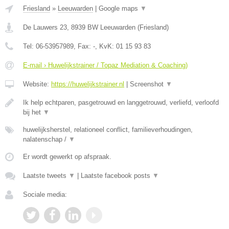
Friesland
»
Leeuwarden
|
Google maps
▼
De Lauwers 23
,
8939 BW
Leeuwarden
(
Friesland
)
Tel:
06-53957989
, Fax:
-
, KvK:
01 15 93 83
E-mail › Huwelijkstrainer / Topaz Mediation & Coaching)
Website:
https://huwelijkstrainer.nl
|
Screenshot
▼
Ik help echtparen, pasgetrouwd en langgetrouwd, verliefd, verloofd
bij het
▼
huwelijksherstel, relationeel conflict, familieverhoudingen,
nalatenschap /
▼
Er wordt gewerkt op afspraak.
Laatste tweets
▼
|
Laatste facebook posts
▼
Sociale media: