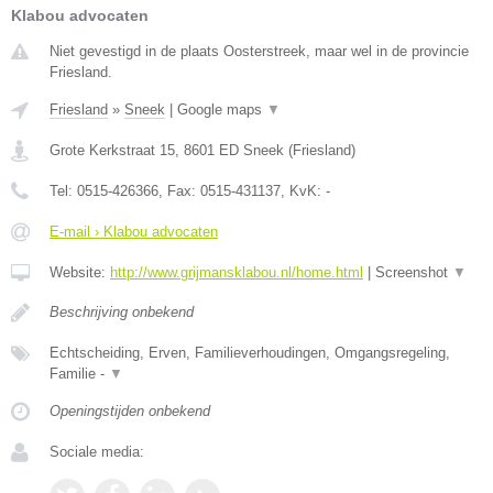
Klabou advocaten
Niet gevestigd in de plaats Oosterstreek, maar wel in de provincie
Friesland.
Friesland
»
Sneek
|
Google maps
▼
Grote Kerkstraat 15
,
8601 ED
Sneek
(
Friesland
)
Tel:
0515-426366
, Fax:
0515-431137
, KvK:
-
E-mail › Klabou advocaten
Website:
http://www.grijmansklabou.nl/home.html
|
Screenshot
▼
Beschrijving onbekend
Echtscheiding, Erven, Familieverhoudingen, Omgangsregeling,
Familie -
▼
Openingstijden onbekend
Sociale media: