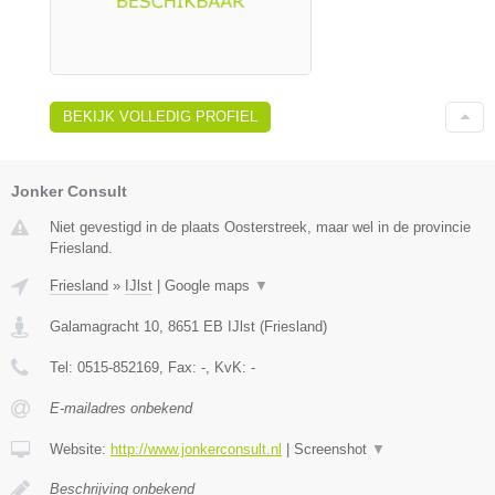
BEKIJK VOLLEDIG PROFIEL
Jonker Consult
Niet gevestigd in de plaats Oosterstreek, maar wel in de provincie
Friesland.
Friesland
»
IJlst
|
Google maps
▼
Galamagracht 10
,
8651 EB
IJlst
(
Friesland
)
Tel:
0515-852169
, Fax:
-
, KvK:
-
E-mailadres onbekend
Website:
http://www.jonkerconsult.nl
|
Screenshot
▼
Beschrijving onbekend