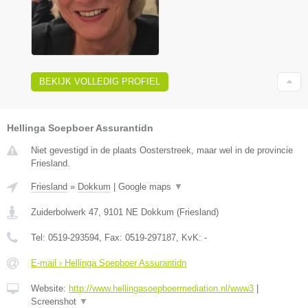
BEKIJK VOLLEDIG PROFIEL
Hellinga Soepboer Assurantidn
Niet gevestigd in de plaats Oosterstreek, maar wel in de provincie
Friesland.
Friesland
»
Dokkum
|
Google maps
▼
Zuiderbolwerk 47
,
9101 NE
Dokkum
(
Friesland
)
Tel:
0519-293594
, Fax:
0519-297187
, KvK:
-
E-mail › Hellinga Soepboer Assurantidn
Website:
http://www.hellingasoepboermediation.nl/www3
|
Screenshot
▼