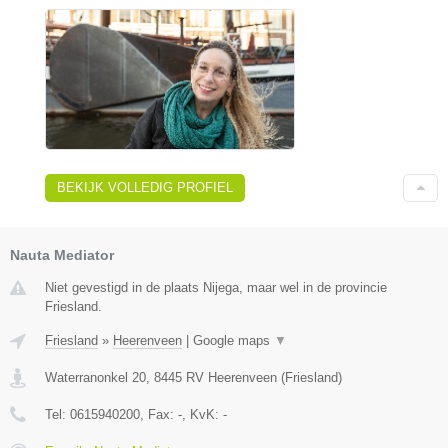
BEKIJK VOLLEDIG PROFIEL
Nauta Mediator
Niet gevestigd in de plaats Nijega, maar wel in de provincie
Friesland.
Friesland
»
Heerenveen
|
Google maps
▼
Waterranonkel 20
,
8445 RV
Heerenveen
(
Friesland
)
Tel:
0615940200
, Fax:
-
, KvK:
-