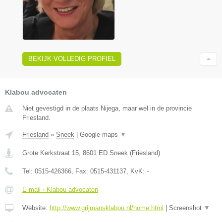
BEKIJK VOLLEDIG PROFIEL
Klabou advocaten
Niet gevestigd in de plaats Nijega, maar wel in de provincie
Friesland.
Friesland
»
Sneek
|
Google maps
▼
Grote Kerkstraat 15
,
8601 ED
Sneek
(
Friesland
)
Tel:
0515-426366
, Fax:
0515-431137
, KvK:
-
E-mail › Klabou advocaten
Website:
http://www.grijmansklabou.nl/home.html
|
Screenshot
▼