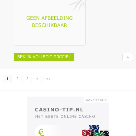
BEKIJK VOLLEDIG PROFIEL
1
2
3
»
»»