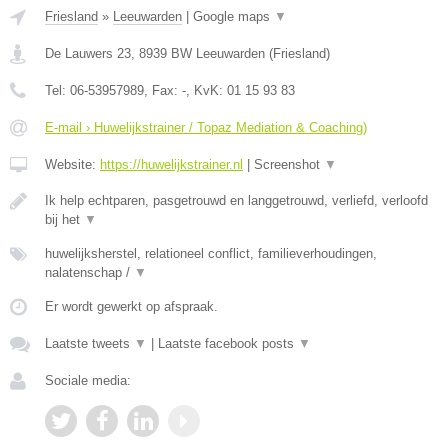
Friesland
»
Leeuwarden
|
Google maps
▼
De Lauwers 23
,
8939 BW
Leeuwarden
(
Friesland
)
Tel:
06-53957989
, Fax:
-
, KvK:
01 15 93 83
E-mail › Huwelijkstrainer / Topaz Mediation & Coaching)
Website:
https://huwelijkstrainer.nl
|
Screenshot
▼
Ik help echtparen, pasgetrouwd en langgetrouwd, verliefd, verloofd
bij het
▼
huwelijksherstel, relationeel conflict, familieverhoudingen,
nalatenschap /
▼
Er wordt gewerkt op afspraak.
Laatste tweets
▼
|
Laatste facebook posts
▼
Sociale media: