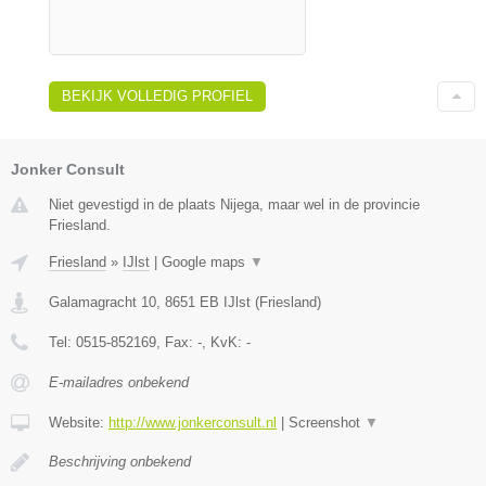
BEKIJK VOLLEDIG PROFIEL
Jonker Consult
Niet gevestigd in de plaats Nijega, maar wel in de provincie
Friesland.
Friesland
»
IJlst
|
Google maps
▼
Galamagracht 10
,
8651 EB
IJlst
(
Friesland
)
Tel:
0515-852169
, Fax:
-
, KvK:
-
E-mailadres onbekend
Website:
http://www.jonkerconsult.nl
|
Screenshot
▼
Beschrijving onbekend