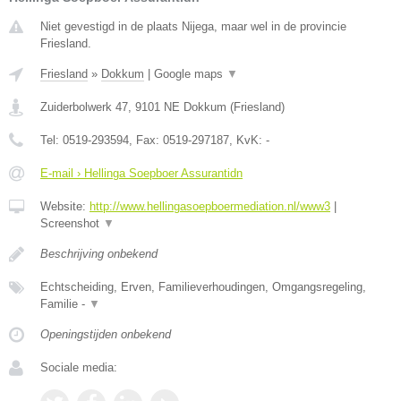
Niet gevestigd in de plaats Nijega, maar wel in de provincie
Friesland.
Friesland
»
Dokkum
|
Google maps
▼
Zuiderbolwerk 47
,
9101 NE
Dokkum
(
Friesland
)
Tel:
0519-293594
, Fax:
0519-297187
, KvK:
-
E-mail › Hellinga Soepboer Assurantidn
Website:
http://www.hellingasoepboermediation.nl/www3
|
Screenshot
▼
Beschrijving onbekend
Echtscheiding, Erven, Familieverhoudingen, Omgangsregeling,
Familie -
▼
Openingstijden onbekend
Sociale media: