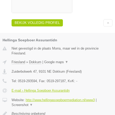
BEKIJK VOLLEDIG PROFIEL
Hellinga Soepboer Assurantidn
Niet gevestigd in de plaats Morra, maar wel in de provincie
Friesland.
Friesland
»
Dokkum
|
Google maps
▼
Zuiderbolwerk 47
,
9101 NE
Dokkum
(
Friesland
)
Tel:
0519-293594
, Fax:
0519-297187
, KvK:
-
E-mail › Hellinga Soepboer Assurantidn
Website:
http://www.hellingasoepboermediation.nl/www3
|
Screenshot
▼
Beschrijving onbekend