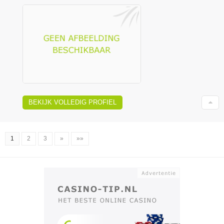
BEKIJK VOLLEDIG PROFIEL
1
2
3
»
»»