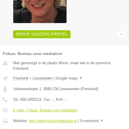
BEKIJK VOLLEDIG PROFIEL
Fokus. Bureau voor mediation
Niet gevestigd in de plaats Morra, maar wel in de provincie
Friesland.
Friesland
»
Leeuwarden
|
Google maps
▼
Johannesleane 1
,
9086 CM
Leeuwarden
(
Friesland
)
Tel:
058-2893122
, Fax:
-
, KvK:
-
E-mail › Fokus. Bureau voor mediation
Website:
http://www.fokusmediation.nl
|
Screenshot
▼