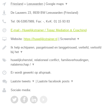
Friesland
»
Leeuwarden
|
Google maps
▼
De Lauwers 23
,
8939 BW
Leeuwarden
(
Friesland
)
Tel:
06-53957989
, Fax:
-
, KvK:
01 15 93 83
E-mail › Huwelijkstrainer / Topaz Mediation & Coaching)
Website:
https://huwelijkstrainer.nl
|
Screenshot
▼
Ik help echtparen, pasgetrouwd en langgetrouwd, verliefd, verloofd
bij het
▼
huwelijksherstel, relationeel conflict, familieverhoudingen,
nalatenschap /
▼
Er wordt gewerkt op afspraak.
Laatste tweets
▼
|
Laatste facebook posts
▼
Sociale media: