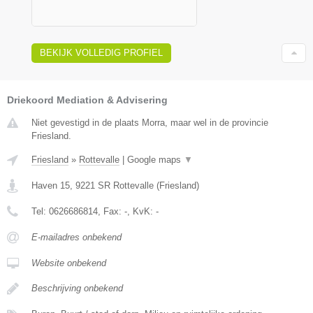
BEKIJK VOLLEDIG PROFIEL
Driekoord Mediation & Advisering
Niet gevestigd in de plaats Morra, maar wel in de provincie
Friesland.
Friesland
»
Rottevalle
|
Google maps
▼
Haven 15
,
9221 SR
Rottevalle
(
Friesland
)
Tel:
0626686814
, Fax:
-
, KvK:
-
E-mailadres onbekend
Website onbekend
Beschrijving onbekend