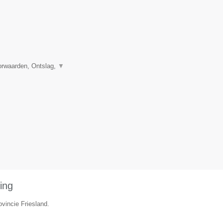
orwaarden, Ontslag,
▼
ing
ovincie Friesland.