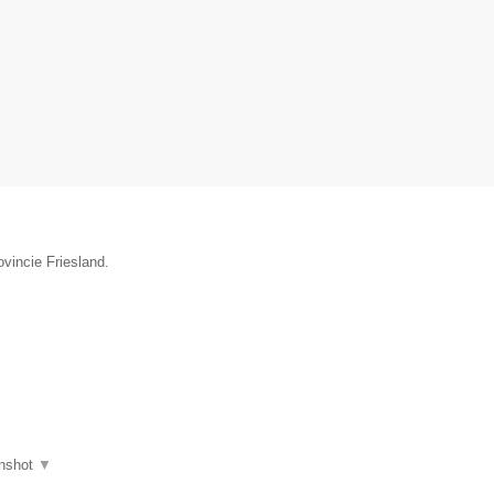
ovincie Friesland.
nshot
▼