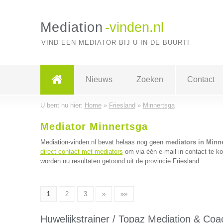
Mediation
-vinden.nl
VIND EEN MEDIATOR BIJ U IN DE BUURT!
Nieuws
Zoeken
Contact
U bent nu hier:
Home
»
Friesland
»
Minnertsga
Mediator Minnertsga
Mediation-vinden.nl bevat helaas nog geen
mediators in Minn
direct contact met mediators
om via één e-mail in contact te k
worden nu resultaten getoond uit de provincie Friesland.
1
2
3
»
»»
Huwelijkstrainer / Topaz Mediation & Coa