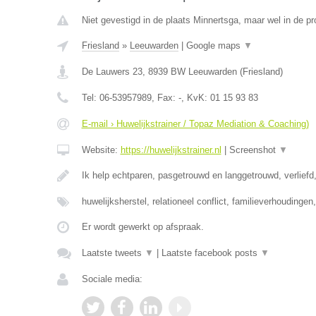
Niet gevestigd in de plaats Minnertsga, maar wel in de pr
Friesland
»
Leeuwarden
|
Google maps
▼
De Lauwers 23
,
8939 BW
Leeuwarden
(
Friesland
)
Tel:
06-53957989
, Fax:
-
, KvK:
01 15 93 83
E-mail › Huwelijkstrainer / Topaz Mediation & Coaching)
Website:
https://huwelijkstrainer.nl
|
Screenshot
▼
Ik help echtparen, pasgetrouwd en langgetrouwd, verliefd,
huwelijksherstel, relationeel conflict, familieverhoudinge
Er wordt gewerkt op afspraak.
Laatste tweets
▼
|
Laatste facebook posts
▼
Sociale media: