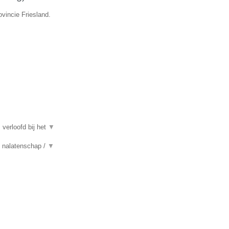
ovincie Friesland.
 verloofd bij het
▼
n, nalatenschap /
▼