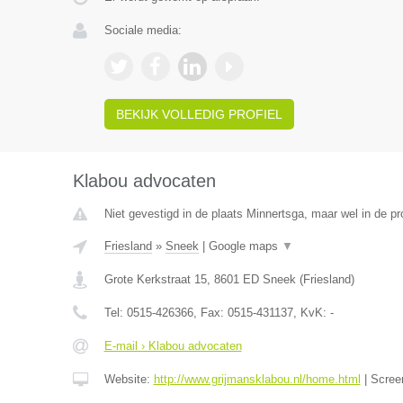
Sociale media:
BEKIJK VOLLEDIG PROFIEL
Klabou advocaten
Niet gevestigd in de plaats Minnertsga, maar wel in de pr
Friesland
»
Sneek
|
Google maps
▼
Grote Kerkstraat 15
,
8601 ED
Sneek
(
Friesland
)
Tel:
0515-426366
, Fax:
0515-431137
, KvK:
-
E-mail › Klabou advocaten
Website:
http://www.grijmansklabou.nl/home.html
|
Scree