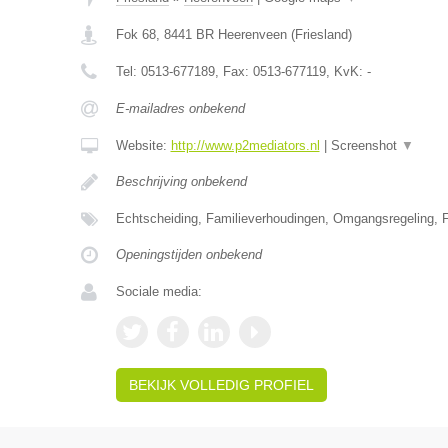
Fok 68
,
8441 BR
Heerenveen
(
Friesland
)
Tel:
0513-677189
, Fax:
0513-677119
, KvK:
-
E-mailadres onbekend
Website:
http://www.p2mediators.nl
|
Screenshot
▼
Beschrijving onbekend
Echtscheiding, Familieverhoudingen, Omgangsregeling, F
Openingstijden onbekend
Sociale media:
BEKIJK VOLLEDIG PROFIEL