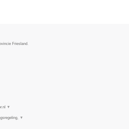
ovincie Friesland.
r.nl
▼
ngsregeling,
▼