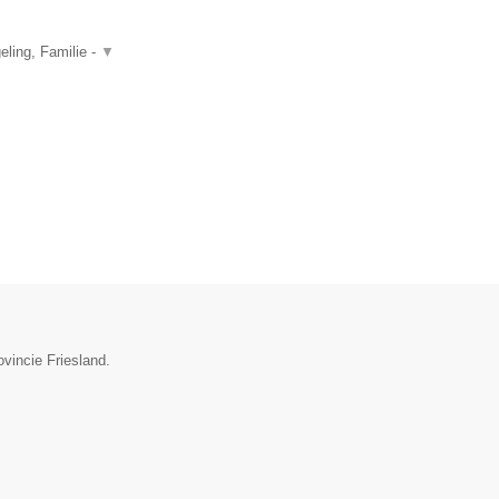
ling, Familie -
▼
ovincie Friesland.