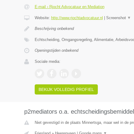
E-mail › Rjocht Advocatuur en Mediation
Website:
http://www.rjochtadvocatuur.nl
|
Screenshot
▼
Beschrijving onbekend
Echtscheiding, Omgangsregeling, Alimentatie, Arbeidsvo
Openingstijden onbekend
Sociale media:
BEKIJK VOLLEDIG PROFIEL
p2mediators o.a. echtscheidingsbemiddel
Niet gevestigd in de plaats Minnertsga, maar wel in de pr
Friesland
»
Heerenveen
|
Google maps
▼