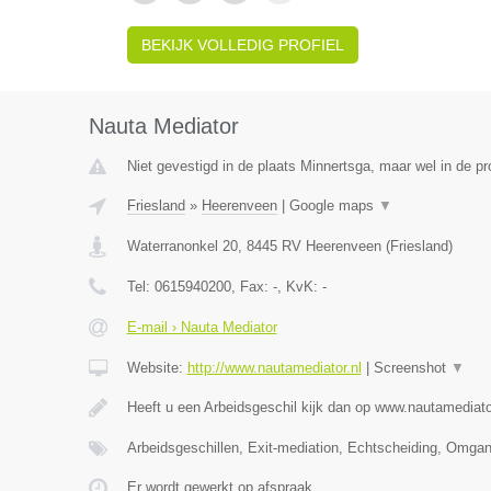
BEKIJK VOLLEDIG PROFIEL
Nauta Mediator
Niet gevestigd in de plaats Minnertsga, maar wel in de pr
Friesland
»
Heerenveen
|
Google maps
▼
Waterranonkel 20
,
8445 RV
Heerenveen
(
Friesland
)
Tel:
0615940200
, Fax:
-
, KvK:
-
E-mail › Nauta Mediator
Website:
http://www.nautamediator.nl
|
Screenshot
▼
Heeft u een Arbeidsgeschil kijk dan op www.nautamediato
Arbeidsgeschillen, Exit-mediation, Echtscheiding, Omga
Er wordt gewerkt op afspraak.