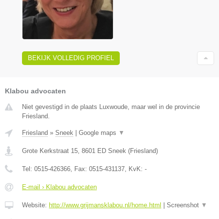
BEKIJK VOLLEDIG PROFIEL
Klabou advocaten
Niet gevestigd in de plaats Luxwoude, maar wel in de provincie
Friesland.
Friesland
»
Sneek
|
Google maps
▼
Grote Kerkstraat 15
,
8601 ED
Sneek
(
Friesland
)
Tel:
0515-426366
, Fax:
0515-431137
, KvK:
-
E-mail › Klabou advocaten
Website:
http://www.grijmansklabou.nl/home.html
|
Screenshot
▼