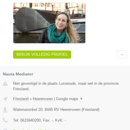
BEKIJK VOLLEDIG PROFIEL
Nauta Mediator
Niet gevestigd in de plaats Luxwoude, maar wel in de provincie
Friesland.
Friesland
»
Heerenveen
|
Google maps
▼
Waterranonkel 20
,
8445 RV
Heerenveen
(
Friesland
)
Tel:
0615940200
, Fax:
-
, KvK:
-