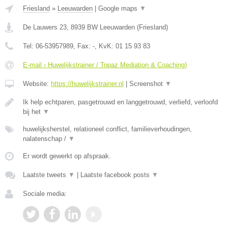
Friesland
»
Leeuwarden
|
Google maps
▼
De Lauwers 23
,
8939 BW
Leeuwarden
(
Friesland
)
Tel:
06-53957989
, Fax:
-
, KvK:
01 15 93 83
E-mail › Huwelijkstrainer / Topaz Mediation & Coaching)
Website:
https://huwelijkstrainer.nl
|
Screenshot
▼
Ik help echtparen, pasgetrouwd en langgetrouwd, verliefd, verloofd
bij het
▼
huwelijksherstel, relationeel conflict, familieverhoudingen,
nalatenschap /
▼
Er wordt gewerkt op afspraak.
Laatste tweets
▼
|
Laatste facebook posts
▼
Sociale media: