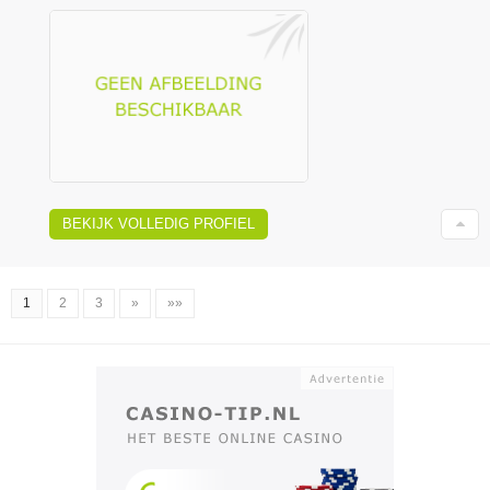
BEKIJK VOLLEDIG PROFIEL
1
2
3
»
»»