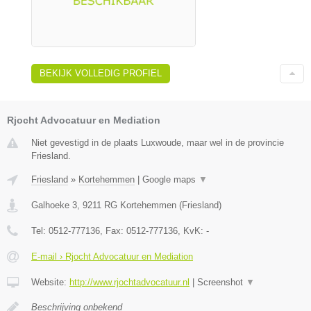
BEKIJK VOLLEDIG PROFIEL
Rjocht Advocatuur en Mediation
Niet gevestigd in de plaats Luxwoude, maar wel in de provincie
Friesland.
Friesland
»
Kortehemmen
|
Google maps
▼
Galhoeke 3
,
9211 RG
Kortehemmen
(
Friesland
)
Tel:
0512-777136
, Fax:
0512-777136
, KvK:
-
E-mail › Rjocht Advocatuur en Mediation
Website:
http://www.rjochtadvocatuur.nl
|
Screenshot
▼
Beschrijving onbekend