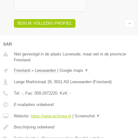
BEKIJK VOLLEDIG PROFIEL
SAR
Niet gevestigd in de plaats Luxwoude, maar wel in de provincie
Friesland.
Friesland
»
Leeuwarden
|
Google maps
▼
Lange Marktstraat 26
,
8911 AD
Leeuwarden
(
Friesland
)
Tel:
-
, Fax:
058-2972220
, KvK:
-
E-mailadres onbekend
Website:
https://www.achmea.nl
|
Screenshot
▼
Beschrijving onbekend