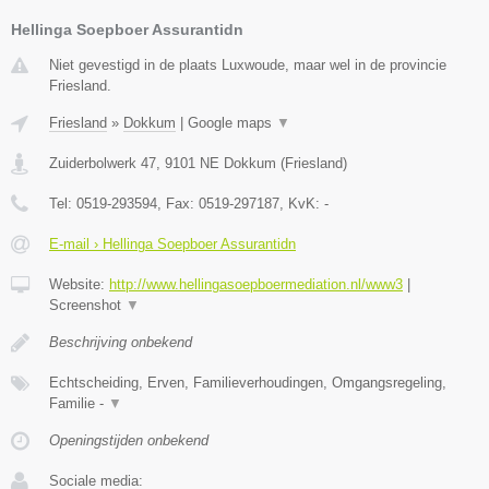
Hellinga Soepboer Assurantidn
Niet gevestigd in de plaats Luxwoude, maar wel in de provincie
Friesland.
Friesland
»
Dokkum
|
Google maps
▼
Zuiderbolwerk 47
,
9101 NE
Dokkum
(
Friesland
)
Tel:
0519-293594
, Fax:
0519-297187
, KvK:
-
E-mail › Hellinga Soepboer Assurantidn
Website:
http://www.hellingasoepboermediation.nl/www3
|
Screenshot
▼
Beschrijving onbekend
Echtscheiding, Erven, Familieverhoudingen, Omgangsregeling,
Familie -
▼
Openingstijden onbekend
Sociale media: