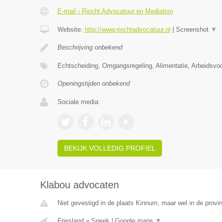
E-mail › Rjocht Advocatuur en Mediation
Website:
http://www.rjochtadvocatuur.nl
|
Screenshot
▼
Beschrijving onbekend
Echtscheiding, Omgangsregeling, Alimentatie, Arbeidsvo
Openingstijden onbekend
Sociale media:
BEKIJK VOLLEDIG PROFIEL
Klabou advocaten
Niet gevestigd in de plaats Kinnum, maar wel in de provin
Friesland
»
Sneek
|
Google maps
▼