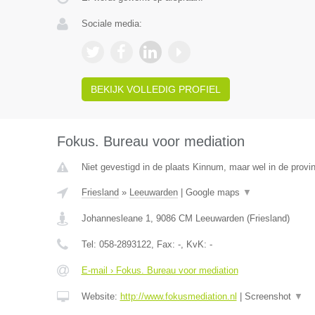
Sociale media:
BEKIJK VOLLEDIG PROFIEL
Fokus. Bureau voor mediation
Niet gevestigd in de plaats Kinnum, maar wel in de provin
Friesland
»
Leeuwarden
|
Google maps
▼
Johannesleane 1
,
9086 CM
Leeuwarden
(
Friesland
)
Tel:
058-2893122
, Fax:
-
, KvK:
-
E-mail › Fokus. Bureau voor mediation
Website:
http://www.fokusmediation.nl
|
Screenshot
▼