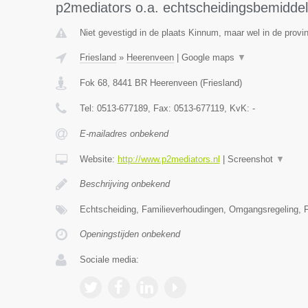
p2mediators o.a. echtscheidingsbemiddel
Niet gevestigd in de plaats Kinnum, maar wel in de provin
Friesland
»
Heerenveen
|
Google maps
▼
Fok 68
,
8441 BR
Heerenveen
(
Friesland
)
Tel:
0513-677189
, Fax:
0513-677119
, KvK:
-
E-mailadres onbekend
Website:
http://www.p2mediators.nl
|
Screenshot
▼
Beschrijving onbekend
Echtscheiding, Familieverhoudingen, Omgangsregeling, F
Openingstijden onbekend
Sociale media: