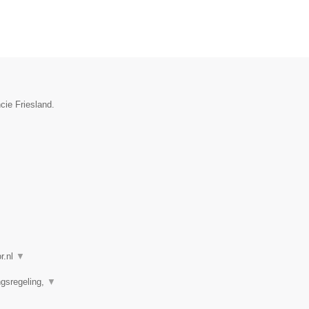
cie Friesland.
r.nl
▼
ngsregeling,
▼