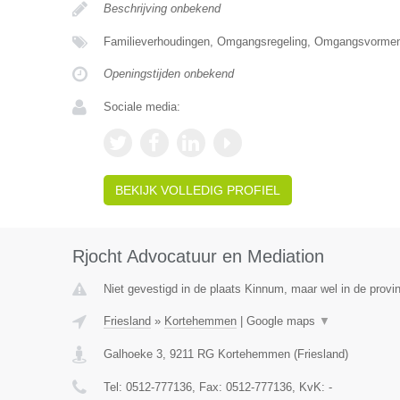
Beschrijving onbekend
Familieverhoudingen, Omgangsregeling, Omgangsvormen
Openingstijden onbekend
Sociale media:
BEKIJK VOLLEDIG PROFIEL
Rjocht Advocatuur en Mediation
Niet gevestigd in de plaats Kinnum, maar wel in de provin
Friesland
»
Kortehemmen
|
Google maps
▼
Galhoeke 3
,
9211 RG
Kortehemmen
(
Friesland
)
Tel:
0512-777136
, Fax:
0512-777136
, KvK:
-