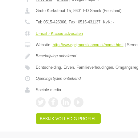
Grote Kerkstraat 15
,
8601 ED
Sneek
(
Friesland
)
Tel:
0515-426366
, Fax:
0515-431137
, KvK:
-
E-mail › Klabou advocaten
Website:
http://www.grijmansklabou.nl/home.html
|
Scree
Beschrijving onbekend
Echtscheiding, Erven, Familieverhoudingen, Omgangsrege
Openingstijden onbekend
Sociale media:
BEKIJK VOLLEDIG PROFIEL