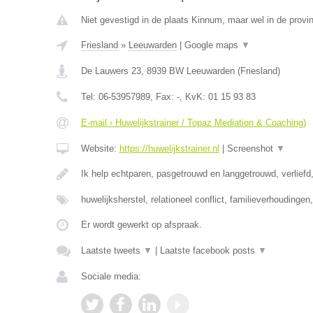
Niet gevestigd in de plaats Kinnum, maar wel in de provin
Friesland
»
Leeuwarden
|
Google maps
▼
De Lauwers 23
,
8939 BW
Leeuwarden
(
Friesland
)
Tel:
06-53957989
, Fax:
-
, KvK:
01 15 93 83
E-mail › Huwelijkstrainer / Topaz Mediation & Coaching)
Website:
https://huwelijkstrainer.nl
|
Screenshot
▼
Ik help echtparen, pasgetrouwd en langgetrouwd, verliefd,
huwelijksherstel, relationeel conflict, familieverhoudinge
Er wordt gewerkt op afspraak.
Laatste tweets
▼
|
Laatste facebook posts
▼
Sociale media: