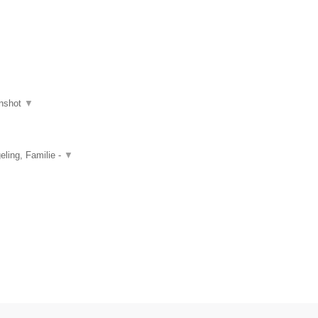
nshot
▼
ling, Familie -
▼