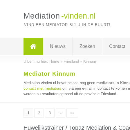
Mediation
-vinden.nl
VIND EEN MEDIATOR BIJ U IN DE BUURT!
Nieuws
Zoeken
Contact
U bent nu hier:
Home
»
Friesland
»
Kinnum
Mediator Kinnum
Mediation-vinden.nl bevat helaas nog geen
mediators in Kin
contact met mediators
om via één e-mail in contact te komen m
worden nu resultaten getoond uit de provincie Friesland.
1
2
3
»
»»
Huwelijkstrainer / Topaz Mediation & Coa