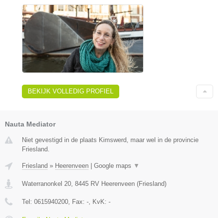
BEKIJK VOLLEDIG PROFIEL
Nauta Mediator
Niet gevestigd in de plaats Kimswerd, maar wel in de provincie
Friesland.
Friesland
»
Heerenveen
|
Google maps
▼
Waterranonkel 20
,
8445 RV
Heerenveen
(
Friesland
)
Tel:
0615940200
, Fax:
-
, KvK:
-