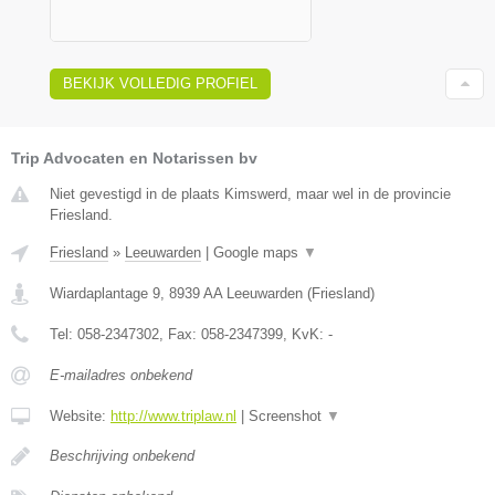
BEKIJK VOLLEDIG PROFIEL
Trip Advocaten en Notarissen bv
Niet gevestigd in de plaats Kimswerd, maar wel in de provincie
Friesland.
Friesland
»
Leeuwarden
|
Google maps
▼
Wiardaplantage 9
,
8939 AA
Leeuwarden
(
Friesland
)
Tel:
058-2347302
, Fax:
058-2347399
, KvK:
-
E-mailadres onbekend
Website:
http://www.triplaw.nl
|
Screenshot
▼
Beschrijving onbekend