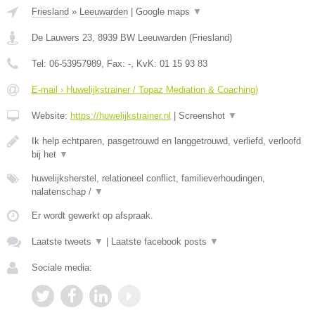
Friesland
»
Leeuwarden
|
Google maps
▼
De Lauwers 23
,
8939 BW
Leeuwarden
(
Friesland
)
Tel:
06-53957989
, Fax:
-
, KvK:
01 15 93 83
E-mail › Huwelijkstrainer / Topaz Mediation & Coaching)
Website:
https://huwelijkstrainer.nl
|
Screenshot
▼
Ik help echtparen, pasgetrouwd en langgetrouwd, verliefd, verloofd
bij het
▼
huwelijksherstel, relationeel conflict, familieverhoudingen,
nalatenschap /
▼
Er wordt gewerkt op afspraak.
Laatste tweets
▼
|
Laatste facebook posts
▼
Sociale media: