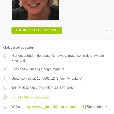
BEKIJK VOLLEDIG PROFIEL
Klabou advocaten
Niet gevestigd in de plaats Kimswerd, maar wel in de provincie
Friesland.
Friesland
»
Sneek
|
Google maps
▼
Grote Kerkstraat 15
,
8601 ED
Sneek
(
Friesland
)
Tel:
0515-426366
, Fax:
0515-431137
, KvK:
-
E-mail › Klabou advocaten
Website:
http://www.grijmansklabou.nl/home.html
|
Screenshot
▼