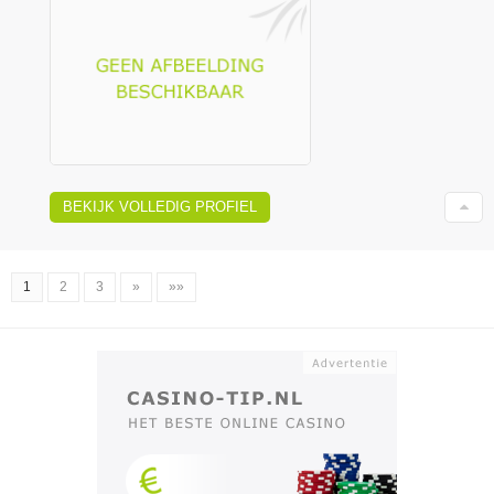
BEKIJK VOLLEDIG PROFIEL
1
2
3
»
»»