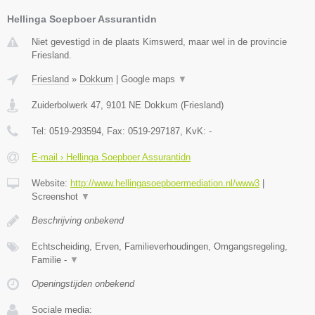
Hellinga Soepboer Assurantidn
Niet gevestigd in de plaats Kimswerd, maar wel in de provincie
Friesland.
Friesland
»
Dokkum
|
Google maps
▼
Zuiderbolwerk 47
,
9101 NE
Dokkum
(
Friesland
)
Tel:
0519-293594
, Fax:
0519-297187
, KvK:
-
E-mail › Hellinga Soepboer Assurantidn
Website:
http://www.hellingasoepboermediation.nl/www3
|
Screenshot
▼
Beschrijving onbekend
Echtscheiding, Erven, Familieverhoudingen, Omgangsregeling,
Familie -
▼
Openingstijden onbekend
Sociale media: