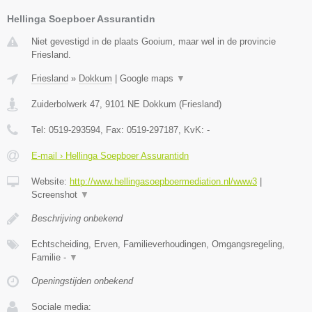
Hellinga Soepboer Assurantidn
Niet gevestigd in de plaats Gooium, maar wel in de provincie
Friesland.
Friesland
»
Dokkum
|
Google maps
▼
Zuiderbolwerk 47
,
9101 NE
Dokkum
(
Friesland
)
Tel:
0519-293594
, Fax:
0519-297187
, KvK:
-
E-mail › Hellinga Soepboer Assurantidn
Website:
http://www.hellingasoepboermediation.nl/www3
|
Screenshot
▼
Beschrijving onbekend
Echtscheiding, Erven, Familieverhoudingen, Omgangsregeling,
Familie -
▼
Openingstijden onbekend
Sociale media: