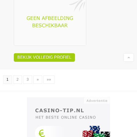
BEKIJK VOLLEDIG PROFIEL
1
2
3
»
»»