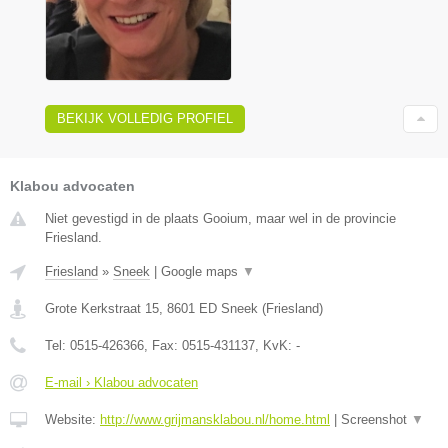
BEKIJK VOLLEDIG PROFIEL
Klabou advocaten
Niet gevestigd in de plaats Gooium, maar wel in de provincie
Friesland.
Friesland
»
Sneek
|
Google maps
▼
Grote Kerkstraat 15
,
8601 ED
Sneek
(
Friesland
)
Tel:
0515-426366
, Fax:
0515-431137
, KvK:
-
E-mail › Klabou advocaten
Website:
http://www.grijmansklabou.nl/home.html
|
Screenshot
▼