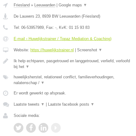
Friesland
»
Leeuwarden
|
Google maps
▼
De Lauwers 23
,
8939 BW
Leeuwarden
(
Friesland
)
Tel:
06-53957989
, Fax:
-
, KvK:
01 15 93 83
E-mail › Huwelijkstrainer / Topaz Mediation & Coaching)
Website:
https://huwelijkstrainer.nl
|
Screenshot
▼
Ik help echtparen, pasgetrouwd en langgetrouwd, verliefd, verloofd
bij het
▼
huwelijksherstel, relationeel conflict, familieverhoudingen,
nalatenschap /
▼
Er wordt gewerkt op afspraak.
Laatste tweets
▼
|
Laatste facebook posts
▼
Sociale media: