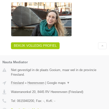
BEKIJK VOLLEDIG PROFIEL
Nauta Mediator
Niet gevestigd in de plaats Gooium, maar wel in de provincie
Friesland.
Friesland
»
Heerenveen
|
Google maps
▼
Waterranonkel 20
,
8445 RV
Heerenveen
(
Friesland
)
Tel:
0615940200
, Fax:
-
, KvK:
-