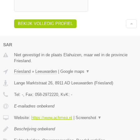
BEKIJK VOLLEDIG PROFIEL
SAR
Niet gevestigd in de plaats Elahuizen, maar wel in de provincie
Friesland.
Friesland
»
Leeuwarden
|
Google maps
▼
Lange Marktstraat 26
,
8911 AD
Leeuwarden
(
Friesland
)
Tel:
-
, Fax:
058-2972220
, KvK:
-
E-mailadres onbekend
Website:
https://www.achmea.nl
|
Screenshot
▼
Beschrijving onbekend