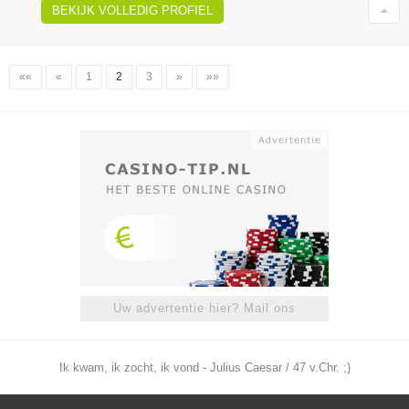
BEKIJK VOLLEDIG PROFIEL
««
«
1
2
3
»
»»
Uw advertentie hier? Mail ons
Ik kwam, ik zocht, ik vond - Julius Caesar / 47 v.Chr. ;)