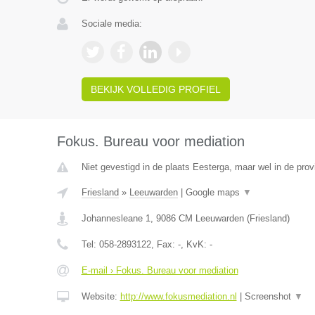
Sociale media:
BEKIJK VOLLEDIG PROFIEL
Fokus. Bureau voor mediation
Niet gevestigd in de plaats Eesterga, maar wel in de prov
Friesland
»
Leeuwarden
|
Google maps
▼
Johannesleane 1
,
9086 CM
Leeuwarden
(
Friesland
)
Tel:
058-2893122
, Fax:
-
, KvK:
-
E-mail › Fokus. Bureau voor mediation
Website:
http://www.fokusmediation.nl
|
Screenshot
▼