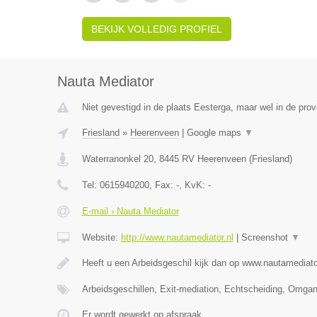
BEKIJK VOLLEDIG PROFIEL
Nauta Mediator
Niet gevestigd in de plaats Eesterga, maar wel in de prov
Friesland
»
Heerenveen
|
Google maps
▼
Waterranonkel 20
,
8445 RV
Heerenveen
(
Friesland
)
Tel:
0615940200
, Fax:
-
, KvK:
-
E-mail › Nauta Mediator
Website:
http://www.nautamediator.nl
|
Screenshot
▼
Heeft u een Arbeidsgeschil kijk dan op www.nautamediato
Arbeidsgeschillen, Exit-mediation, Echtscheiding, Omga
Er wordt gewerkt op afspraak.