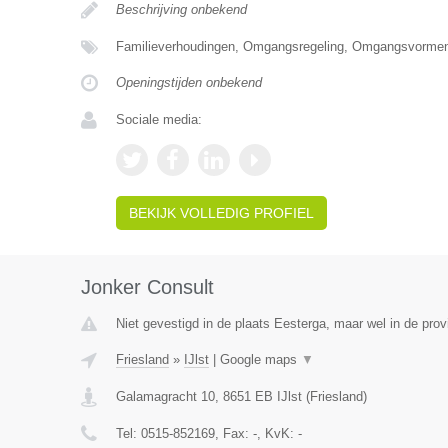
Beschrijving onbekend
Familieverhoudingen, Omgangsregeling, Omgangsvormen
Openingstijden onbekend
Sociale media:
BEKIJK VOLLEDIG PROFIEL
Jonker Consult
Niet gevestigd in de plaats Eesterga, maar wel in de prov
Friesland
»
IJlst
|
Google maps
▼
Galamagracht 10
,
8651 EB
IJlst
(
Friesland
)
Tel:
0515-852169
, Fax:
-
, KvK:
-