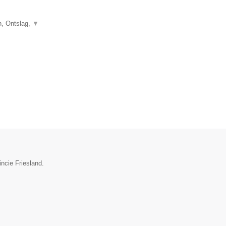
, Ontslag,
▼
incie Friesland.