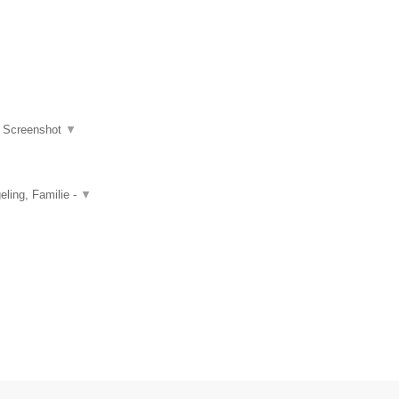
|
Screenshot
▼
ling, Familie -
▼