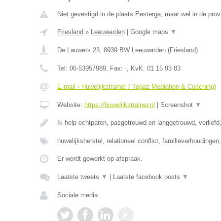
Niet gevestigd in de plaats Eesterga, maar wel in de prov
Friesland
»
Leeuwarden
|
Google maps
▼
De Lauwers 23
,
8939 BW
Leeuwarden
(
Friesland
)
Tel:
06-53957989
, Fax:
-
, KvK:
01 15 93 83
E-mail › Huwelijkstrainer / Topaz Mediation & Coaching)
Website:
https://huwelijkstrainer.nl
|
Screenshot
▼
Ik help echtparen, pasgetrouwd en langgetrouwd, verliefd,
huwelijksherstel, relationeel conflict, familieverhoudinge
Er wordt gewerkt op afspraak.
Laatste tweets
▼
|
Laatste facebook posts
▼
Sociale media: