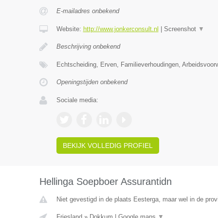
E-mailadres onbekend
Website:
http://www.jonkerconsult.nl
|
Screenshot
▼
Beschrijving onbekend
Echtscheiding, Erven, Familieverhoudingen, Arbeidsvoo
Openingstijden onbekend
Sociale media:
BEKIJK VOLLEDIG PROFIEL
Hellinga Soepboer Assurantidn
Niet gevestigd in de plaats Eesterga, maar wel in de prov
Friesland
»
Dokkum
|
Google maps
▼