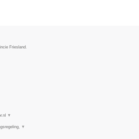
incie Friesland.
r.nl
▼
ngsregeling,
▼