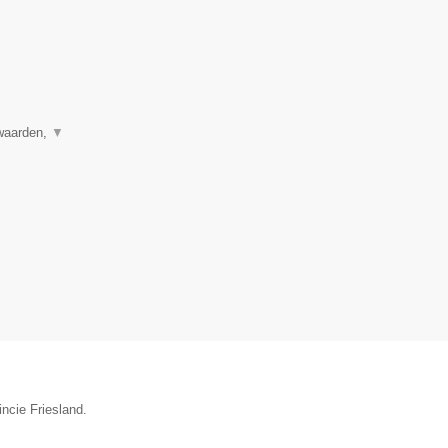
rwaarden,
▼
incie Friesland.