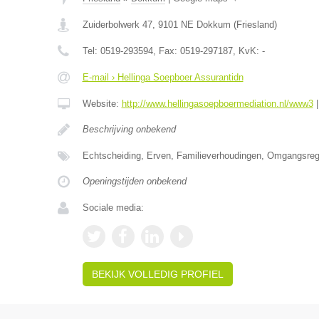
Zuiderbolwerk 47
,
9101 NE
Dokkum
(
Friesland
)
Tel:
0519-293594
, Fax:
0519-297187
, KvK:
-
E-mail › Hellinga Soepboer Assurantidn
Website:
http://www.hellingasoepboermediation.nl/www3
Beschrijving onbekend
Echtscheiding, Erven, Familieverhoudingen, Omgangsrege
Openingstijden onbekend
Sociale media:
BEKIJK VOLLEDIG PROFIEL