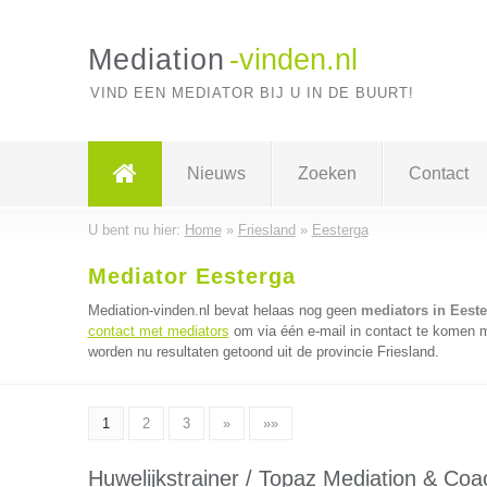
Mediation
-vinden.nl
VIND EEN MEDIATOR BIJ U IN DE BUURT!
Nieuws
Zoeken
Contact
U bent nu hier:
Home
»
Friesland
»
Eesterga
Mediator Eesterga
Mediation-vinden.nl bevat helaas nog geen
mediators in Eest
contact met mediators
om via één e-mail in contact te komen m
worden nu resultaten getoond uit de provincie Friesland.
1
2
3
»
»»
Huwelijkstrainer / Topaz Mediation & Coa