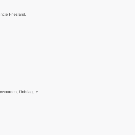
incie Friesland.
orwaarden, Ontslag,
▼