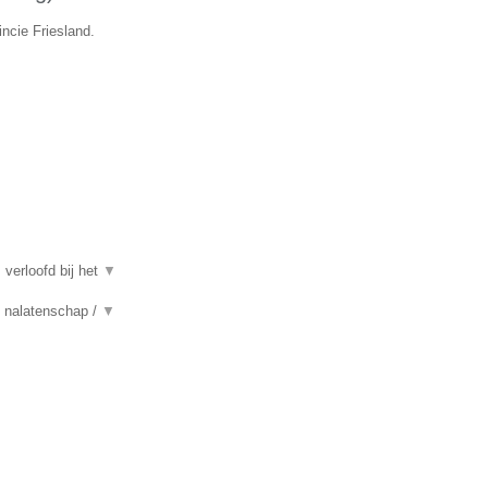
incie Friesland.
 verloofd bij het
▼
n, nalatenschap /
▼