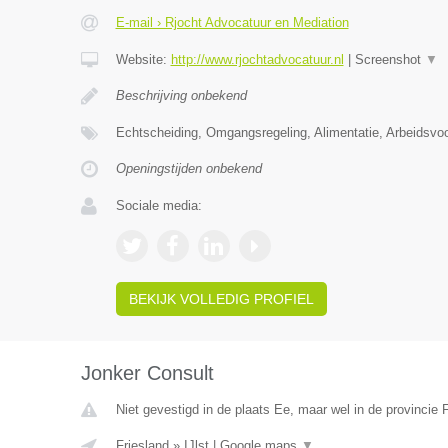
E-mail › Rjocht Advocatuur en Mediation
Website:
http://www.rjochtadvocatuur.nl
|
Screenshot
▼
Beschrijving onbekend
Echtscheiding, Omgangsregeling, Alimentatie, Arbeidsvo
Openingstijden onbekend
Sociale media:
BEKIJK VOLLEDIG PROFIEL
Jonker Consult
Niet gevestigd in de plaats Ee, maar wel in de provincie F
Friesland
»
IJlst
|
Google maps
▼