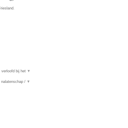
riesland.
 verloofd bij het
▼
n, nalatenschap /
▼