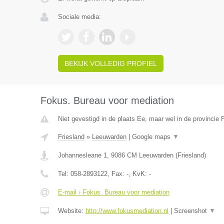
Sociale media:
BEKIJK VOLLEDIG PROFIEL
Fokus. Bureau voor mediation
Niet gevestigd in de plaats Ee, maar wel in de provincie F
Friesland
»
Leeuwarden
|
Google maps
▼
Johannesleane 1
,
9086 CM
Leeuwarden
(
Friesland
)
Tel:
058-2893122
, Fax:
-
, KvK:
-
E-mail › Fokus. Bureau voor mediation
Website:
http://www.fokusmediation.nl
|
Screenshot
▼