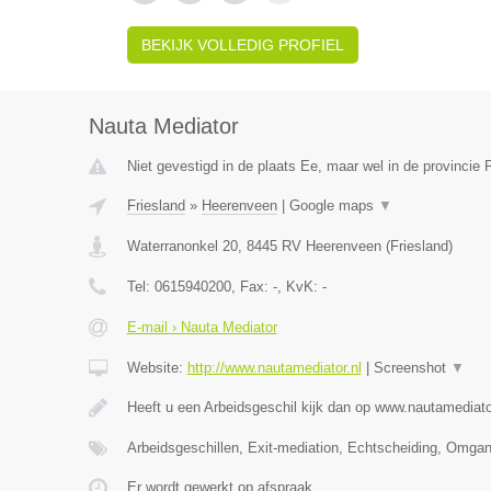
BEKIJK VOLLEDIG PROFIEL
Nauta Mediator
Niet gevestigd in de plaats Ee, maar wel in de provincie F
Friesland
»
Heerenveen
|
Google maps
▼
Waterranonkel 20
,
8445 RV
Heerenveen
(
Friesland
)
Tel:
0615940200
, Fax:
-
, KvK:
-
E-mail › Nauta Mediator
Website:
http://www.nautamediator.nl
|
Screenshot
▼
Heeft u een Arbeidsgeschil kijk dan op www.nautamediato
Arbeidsgeschillen, Exit-mediation, Echtscheiding, Omga
Er wordt gewerkt op afspraak.