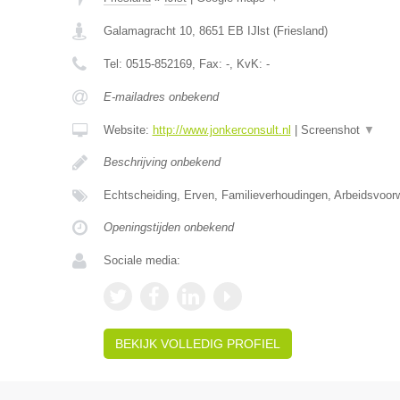
Galamagracht 10
,
8651 EB
IJlst
(
Friesland
)
Tel:
0515-852169
, Fax:
-
, KvK:
-
E-mailadres onbekend
Website:
http://www.jonkerconsult.nl
|
Screenshot
▼
Beschrijving onbekend
Echtscheiding, Erven, Familieverhoudingen, Arbeidsvoo
Openingstijden onbekend
Sociale media:
BEKIJK VOLLEDIG PROFIEL