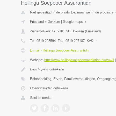
Hellinga Soepboer Assurantidn
Niet gevestigd in de plaats Ee, maar wel in de provincie F
Friesland
»
Dokkum
|
Google maps
▼
Zuiderbolwerk 47
,
9101 NE
Dokkum
(
Friesland
)
Tel:
0519-293594
, Fax:
0519-297187
, KvK:
-
E-mail › Hellinga Soepboer Assurantidn
Website:
http://www.hellingasoepboermediation.nl/www3
Beschrijving onbekend
Echtscheiding, Erven, Familieverhoudingen, Omgangsrege
Openingstijden onbekend
Sociale media: