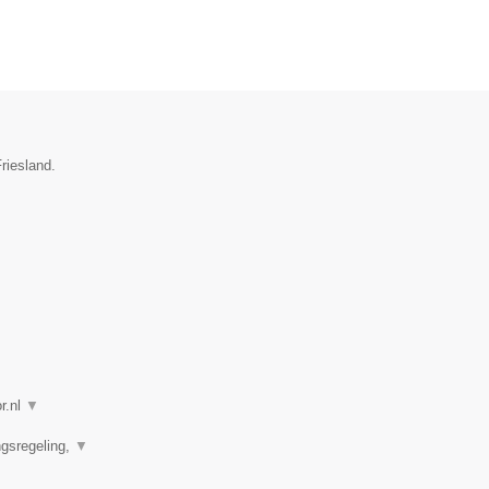
riesland.
r.nl
▼
ngsregeling,
▼