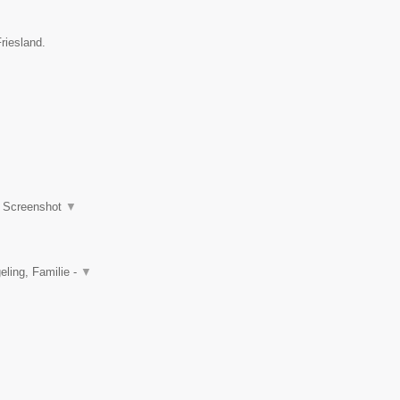
riesland.
|
Screenshot
▼
ling, Familie -
▼