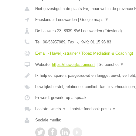
Niet gevestigd in de plaats Ee, maar wel in de provincie F
Friesland
»
Leeuwarden
|
Google maps
▼
De Lauwers 23
,
8939 BW
Leeuwarden
(
Friesland
)
Tel:
06-53957989
, Fax:
-
, KvK:
01 15 93 83
E-mail › Huwelijkstrainer / Topaz Mediation & Coaching)
Website:
https://huwelijkstrainer.nl
|
Screenshot
▼
Ik help echtparen, pasgetrouwd en langgetrouwd, verliefd,
huwelijksherstel, relationeel conflict, familieverhoudinge
Er wordt gewerkt op afspraak.
Laatste tweets
▼
|
Laatste facebook posts
▼
Sociale media: