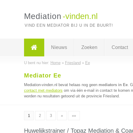
Mediation
-vinden.nl
VIND EEN MEDIATOR BIJ U IN DE BUURT!
Nieuws
Zoeken
Contact
U bent nu hier:
Home
»
Friesland
»
Ee
Mediator Ee
Mediation-vinden.nl bevat helaas nog geen
mediators in Ee
. 
contact met mediators
om via één e-mail in contact te komen m
worden nu resultaten getoond uit de provincie Friesland.
1
2
3
»
»»
Huwelijkstrainer / Topaz Mediation & Coa