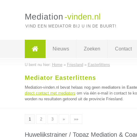
Mediation
-vinden.nl
VIND EEN MEDIATOR BIJ U IN DE BUURT!
Nieuws
Zoeken
Contact
U bent nu hier:
Home
»
Friesland
»
Easterlittens
Mediator Easterlittens
Mediation-vinden.nl bevat helaas nog geen
mediators in Easter
direct contact met mediators
om via één e-mail in contact te k
worden nu resultaten getoond uit de provincie Friesland.
1
2
3
»
»»
Huwelijkstrainer / Topaz Mediation & Coa