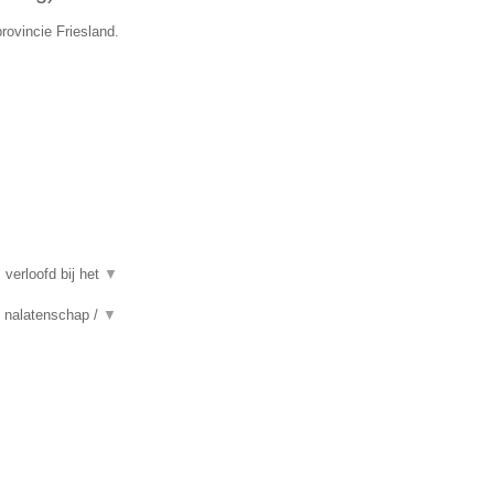
provincie Friesland.
 verloofd bij het
▼
n, nalatenschap /
▼