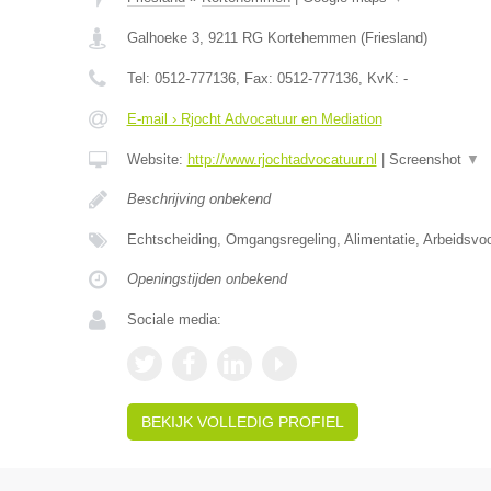
Galhoeke 3
,
9211 RG
Kortehemmen
(
Friesland
)
Tel:
0512-777136
, Fax:
0512-777136
, KvK:
-
E-mail › Rjocht Advocatuur en Mediation
Website:
http://www.rjochtadvocatuur.nl
|
Screenshot
▼
Beschrijving onbekend
Echtscheiding, Omgangsregeling, Alimentatie, Arbeidsvo
Openingstijden onbekend
Sociale media:
BEKIJK VOLLEDIG PROFIEL