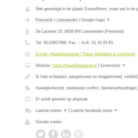
Niet gevestigd in de plaats Easterlittens, maar wel in de 
Friesland
»
Leeuwarden
|
Google maps
▼
De Lauwers 23
,
8939 BW
Leeuwarden
(
Friesland
)
Tel:
06-53957989
, Fax:
-
, KvK:
01 15 93 83
E-mail › Huwelijkstrainer / Topaz Mediation & Coaching)
Website:
https://huwelijkstrainer.nl
|
Screenshot
▼
Ik help echtparen, pasgetrouwd en langgetrouwd, verliefd,
huwelijksherstel, relationeel conflict, familieverhoudinge
Er wordt gewerkt op afspraak.
Laatste tweets
▼
|
Laatste facebook posts
▼
Sociale media: