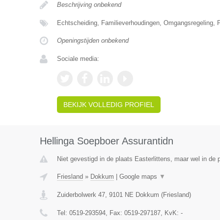
Beschrijving onbekend
Echtscheiding, Familieverhoudingen, Omgangsregeling, F
Openingstijden onbekend
Sociale media:
BEKIJK VOLLEDIG PROFIEL
Hellinga Soepboer Assurantidn
Niet gevestigd in de plaats Easterlittens, maar wel in de 
Friesland
»
Dokkum
|
Google maps
▼
Zuiderbolwerk 47
,
9101 NE
Dokkum
(
Friesland
)
Tel:
0519-293594
, Fax:
0519-297187
, KvK:
-