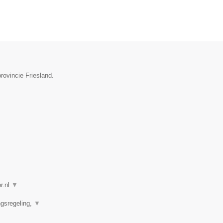
provincie Friesland.
r.nl
▼
ngsregeling,
▼