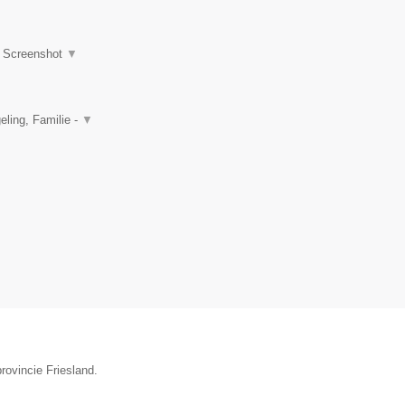
|
Screenshot
▼
ling, Familie -
▼
provincie Friesland.