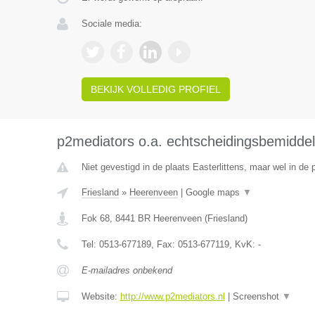
Sociale media:
BEKIJK VOLLEDIG PROFIEL
p2mediators o.a. echtscheidingsbemiddel
Niet gevestigd in de plaats Easterlittens, maar wel in de 
Friesland
»
Heerenveen
|
Google maps
▼
Fok 68
,
8441 BR
Heerenveen
(
Friesland
)
Tel:
0513-677189
, Fax:
0513-677119
, KvK:
-
E-mailadres onbekend
Website:
http://www.p2mediators.nl
|
Screenshot
▼