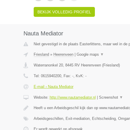
BEKIJK VOLLEDIG PROFIEL
Nauta Mediator
Niet gevestigd in de plaats Easterlittens, maar wel in de 
Friesland
»
Heerenveen
|
Google maps
▼
Waterranonkel 20
,
8445 RV
Heerenveen
(
Friesland
)
Tel:
0615940200
, Fax:
-
, KvK:
-
E-mail › Nauta Mediator
Website:
http://www.nautamediator.nl
|
Screenshot
▼
Heeft u een Arbeidsgeschil kijk dan op www.nautamediato
Arbeidsgeschillen, Exit-mediation, Echtscheiding, Omga
Er wordt gewerkt op afspraak.