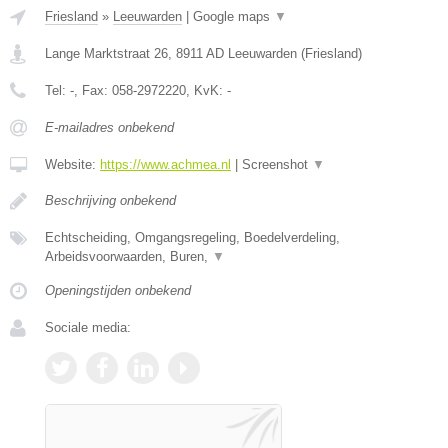
Friesland
»
Leeuwarden
|
Google maps
▼
Lange Marktstraat 26
,
8911 AD
Leeuwarden
(
Friesland
)
Tel:
-
, Fax:
058-2972220
, KvK:
-
E-mailadres onbekend
Website:
https://www.achmea.nl
|
Screenshot
▼
Beschrijving onbekend
Echtscheiding, Omgangsregeling, Boedelverdeling,
Arbeidsvoorwaarden, Buren,
▼
Openingstijden onbekend
Sociale media: