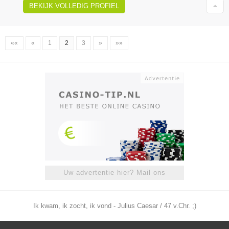
BEKIJK VOLLEDIG PROFIEL
««
«
1
2
3
»
»»
Uw advertentie hier? Mail ons
Ik kwam, ik zocht, ik vond - Julius Caesar / 47 v.Chr. ;)