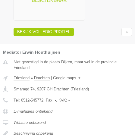
BEKIJK VOLLEDIG PROFIEL
Mediator Erwin Houthuijsen
Niet gevestigd in de plaats Dijken, maar wel in de provincie
Friesland.
Friesland
»
Drachten
|
Google maps
▼
Smaragd 74
,
9207 GH
Drachten
(
Friesland
)
Tel:
0512-545772
, Fax:
-
, KvK:
-
E-mailadres onbekend
Website onbekend
Beschrijving onbekend