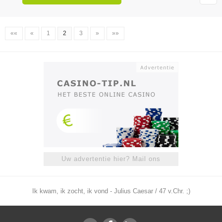
««
«
1
2
3
»
»»
Uw advertentie hier? Mail ons
Ik kwam, ik zocht, ik vond - Julius Caesar / 47 v.Chr. ;)