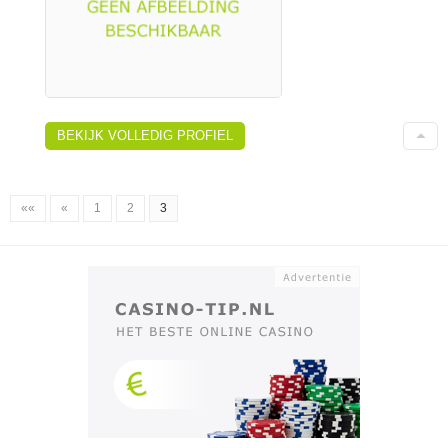
BEKIJK VOLLEDIG PROFIEL
««
«
1
2
3