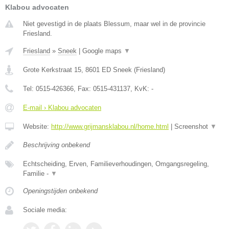
Klabou advocaten
Niet gevestigd in de plaats Blessum, maar wel in de provincie
Friesland.
Friesland
»
Sneek
|
Google maps
▼
Grote Kerkstraat 15
,
8601 ED
Sneek
(
Friesland
)
Tel:
0515-426366
, Fax:
0515-431137
, KvK:
-
E-mail › Klabou advocaten
Website:
http://www.grijmansklabou.nl/home.html
|
Screenshot
▼
Beschrijving onbekend
Echtscheiding, Erven, Familieverhoudingen, Omgangsregeling,
Familie -
▼
Openingstijden onbekend
Sociale media: