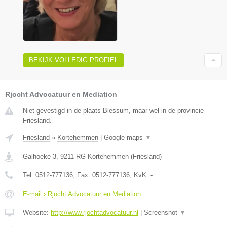
BEKIJK VOLLEDIG PROFIEL
Rjocht Advocatuur en Mediation
Niet gevestigd in de plaats Blessum, maar wel in de provincie
Friesland.
Friesland
»
Kortehemmen
|
Google maps
▼
Galhoeke 3
,
9211 RG
Kortehemmen
(
Friesland
)
Tel:
0512-777136
, Fax:
0512-777136
, KvK:
-
E-mail › Rjocht Advocatuur en Mediation
Website:
http://www.rjochtadvocatuur.nl
|
Screenshot
▼