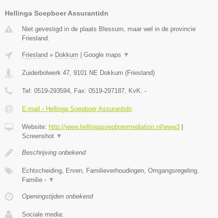
Hellinga Soepboer Assurantidn
Niet gevestigd in de plaats Blessum, maar wel in de provincie
Friesland.
Friesland
»
Dokkum
|
Google maps
▼
Zuiderbolwerk 47
,
9101 NE
Dokkum
(
Friesland
)
Tel:
0519-293594
, Fax:
0519-297187
, KvK:
-
E-mail › Hellinga Soepboer Assurantidn
Website:
http://www.hellingasoepboermediation.nl/www3
|
Screenshot
▼
Beschrijving onbekend
Echtscheiding, Erven, Familieverhoudingen, Omgangsregeling,
Familie -
▼
Openingstijden onbekend
Sociale media: