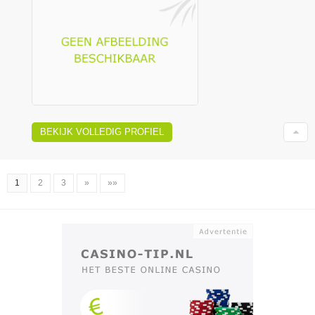
BEKIJK VOLLEDIG PROFIEL
1
2
3
»
»»