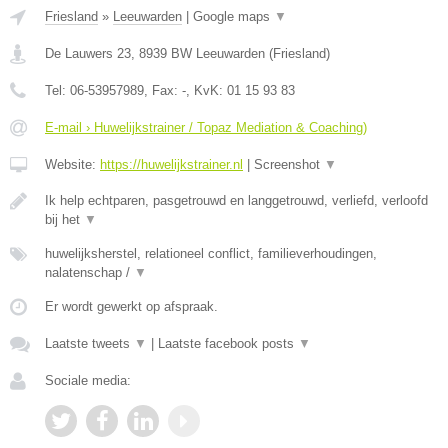
Friesland
»
Leeuwarden
|
Google maps
▼
De Lauwers 23
,
8939 BW
Leeuwarden
(
Friesland
)
Tel:
06-53957989
, Fax:
-
, KvK:
01 15 93 83
E-mail › Huwelijkstrainer / Topaz Mediation & Coaching)
Website:
https://huwelijkstrainer.nl
|
Screenshot
▼
Ik help echtparen, pasgetrouwd en langgetrouwd, verliefd, verloofd
bij het
▼
huwelijksherstel, relationeel conflict, familieverhoudingen,
nalatenschap /
▼
Er wordt gewerkt op afspraak.
Laatste tweets
▼
|
Laatste facebook posts
▼
Sociale media: