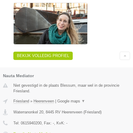
BEKIJK VOLLEDIG PROFIEL
Nauta Mediator
Niet gevestigd in de plaats Blessum, maar wel in de provincie
Friesland.
Friesland
»
Heerenveen
|
Google maps
▼
Waterranonkel 20
,
8445 RV
Heerenveen
(
Friesland
)
Tel:
0615940200
, Fax:
-
, KvK:
-