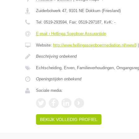
Zuiderbolwerk 47
,
9101 NE
Dokkum
(
Friesland
)
Tel:
0519-293594
, Fax:
0519-297187
, KvK:
-
E-mail › Hellinga Soepboer Assurantidn
Website:
http://www.hellingasoepboermediation.nl/www3
Beschrijving onbekend
Echtscheiding, Erven, Familieverhoudingen, Omgangsrege
Openingstijden onbekend
Sociale media:
BEKIJK VOLLEDIG PROFIEL