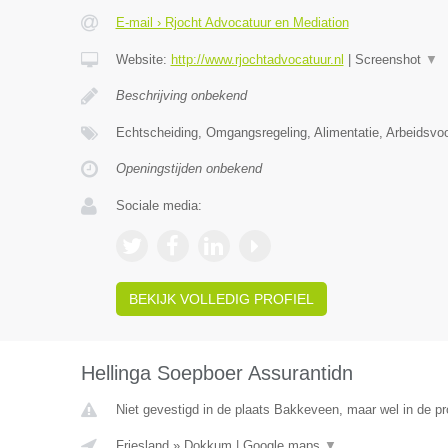
E-mail › Rjocht Advocatuur en Mediation
Website:
http://www.rjochtadvocatuur.nl
|
Screenshot
▼
Beschrijving onbekend
Echtscheiding, Omgangsregeling, Alimentatie, Arbeidsvo
Openingstijden onbekend
Sociale media:
BEKIJK VOLLEDIG PROFIEL
Hellinga Soepboer Assurantidn
Niet gevestigd in de plaats Bakkeveen, maar wel in de pr
Friesland
»
Dokkum
|
Google maps
▼