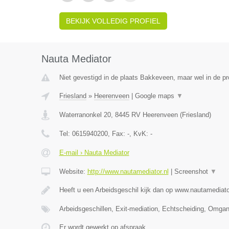
BEKIJK VOLLEDIG PROFIEL
Nauta Mediator
Niet gevestigd in de plaats Bakkeveen, maar wel in de pr
Friesland
»
Heerenveen
|
Google maps
▼
Waterranonkel 20
,
8445 RV
Heerenveen
(
Friesland
)
Tel:
0615940200
, Fax:
-
, KvK:
-
E-mail › Nauta Mediator
Website:
http://www.nautamediator.nl
|
Screenshot
▼
Heeft u een Arbeidsgeschil kijk dan op www.nautamediato
Arbeidsgeschillen, Exit-mediation, Echtscheiding, Omga
Er wordt gewerkt op afspraak.