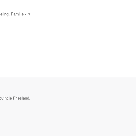
ling, Familie -
▼
ovincie Friesland.