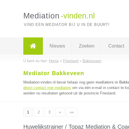
Mediation
-vinden.nl
VIND EEN MEDIATOR BIJ U IN DE BUURT!
Nieuws
Zoeken
Contact
U bent nu hier:
Home
»
Friesland
»
Bakkeveen
Mediator Bakkeveen
Mediation-vinden.nl bevat helaas nog geen
mediators in Bakk
direct contact met mediators
om via één e-mail in contact te k
worden nu resultaten getoond uit de provincie Friesland.
1
2
3
»
»»
Huwelijkstrainer / Topaz Mediation & Coa