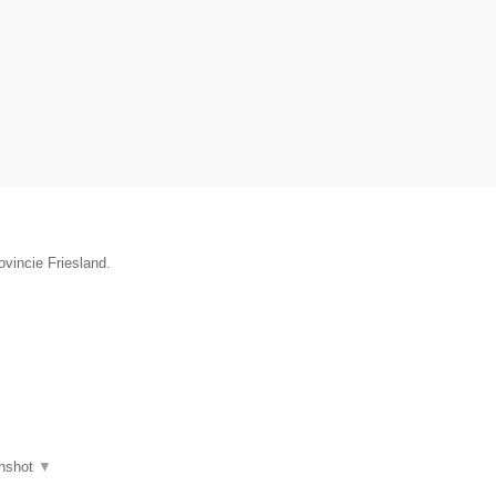
ovincie Friesland.
nshot
▼