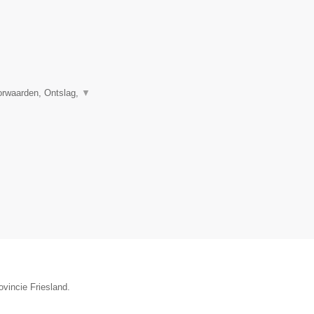
orwaarden, Ontslag,
▼
ovincie Friesland.