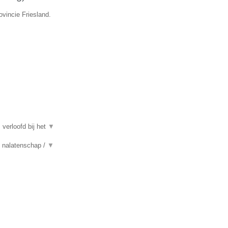
ovincie Friesland.
 verloofd bij het
▼
n, nalatenschap /
▼