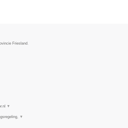
ovincie Friesland.
r.nl
▼
ngsregeling,
▼