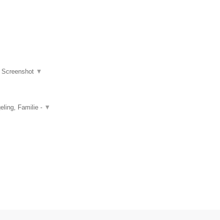
|
Screenshot
▼
ling, Familie -
▼