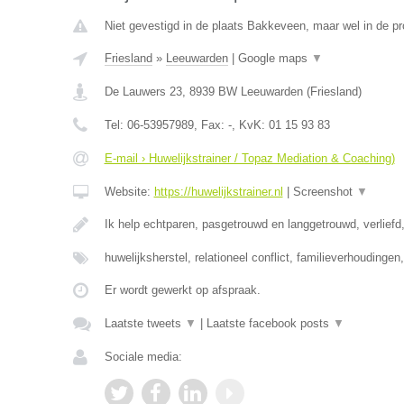
Niet gevestigd in de plaats Bakkeveen, maar wel in de pr
Friesland
»
Leeuwarden
|
Google maps
▼
De Lauwers 23
,
8939 BW
Leeuwarden
(
Friesland
)
Tel:
06-53957989
, Fax:
-
, KvK:
01 15 93 83
E-mail › Huwelijkstrainer / Topaz Mediation & Coaching)
Website:
https://huwelijkstrainer.nl
|
Screenshot
▼
Ik help echtparen, pasgetrouwd en langgetrouwd, verliefd,
huwelijksherstel, relationeel conflict, familieverhoudinge
Er wordt gewerkt op afspraak.
Laatste tweets
▼
|
Laatste facebook posts
▼
Sociale media: