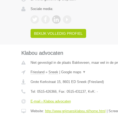
Sociale media:
BEKIJK VOLLEDIG PROFIEL
Klabou advocaten
Niet gevestigd in de plaats Bakkeveen, maar wel in de pr
Friesland
»
Sneek
|
Google maps
▼
Grote Kerkstraat 15
,
8601 ED
Sneek
(
Friesland
)
Tel:
0515-426366
, Fax:
0515-431137
, KvK:
-
E-mail › Klabou advocaten
Website:
http://www.grijmansklabou.nl/home.html
|
Scree