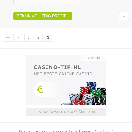
BEKIJK VOLLEDIG PROFIEL
««
«
1
2
3
Uw advertentie hier? Mail ons
Ik kwam, ik zocht, ik vond - Julius Caesar / 47 v.Chr. ;)