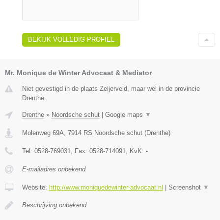
BEKIJK VOLLEDIG PROFIEL
Mr. Monique de Winter Advocaat & Mediator
Niet gevestigd in de plaats Zeijerveld, maar wel in de provincie
Drenthe.
Drenthe
»
Noordsche schut
|
Google maps
▼
Molenweg 69A
,
7914 RS
Noordsche schut
(
Drenthe
)
Tel:
0528-769031
, Fax:
0528-714091
, KvK:
-
E-mailadres onbekend
Website:
http://www.moniquedewinter-advocaat.nl
|
Screenshot
▼
Beschrijving onbekend