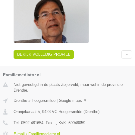
BEKIJK VOLLEDIG PROFIEL
Familiemediator.nl
Niet gevestigd in de plaats Zeijerveld, maar wel in de provincie
Drenthe.
Drenthe
»
Hoogersmilde
|
Google maps
▼
Oranjekanaal 5
,
9423 VC
Hoogersmilde
(
Drenthe
)
Tel:
0592-481654
, Fax:
-
, KvK:
59946059
E-mail › Familiemediator.nl