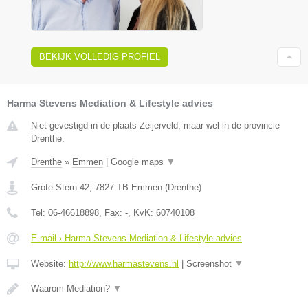
BEKIJK VOLLEDIG PROFIEL
Harma Stevens Mediation & Lifestyle advies
Niet gevestigd in de plaats Zeijerveld, maar wel in de provincie
Drenthe.
Drenthe
»
Emmen
|
Google maps
▼
Grote Stern 42
,
7827 TB
Emmen
(
Drenthe
)
Tel:
06-46618898
, Fax:
-
, KvK:
60740108
E-mail › Harma Stevens Mediation & Lifestyle advies
Website:
http://www.harmastevens.nl
|
Screenshot
▼
Waarom Mediation?
▼