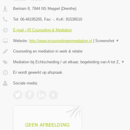
Bertram 8
,
7944 NS
Meppel
(
Drenthe
)
Tel:
06-46195205
, Fax:
-
, KvK:
81538510
E-mail › IR Counseling & Mediation
Website:
http://www.ircounselingenmediation.nl
|
Screenshot
▼
Counseling en mediation in werk & relatie
Mediation bij Echtscheiding / uit elkaar; begeleiding van A tot Z,
▼
Er wordt gewerkt op afspraak.
Sociale media: