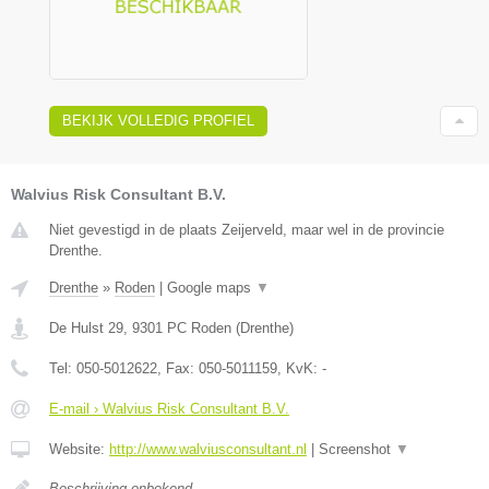
BEKIJK VOLLEDIG PROFIEL
Walvius Risk Consultant B.V.
Niet gevestigd in de plaats Zeijerveld, maar wel in de provincie
Drenthe.
Drenthe
»
Roden
|
Google maps
▼
De Hulst 29
,
9301 PC
Roden
(
Drenthe
)
Tel:
050-5012622
, Fax:
050-5011159
, KvK:
-
E-mail › Walvius Risk Consultant B.V.
Website:
http://www.walviusconsultant.nl
|
Screenshot
▼
Beschrijving onbekend