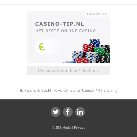
Uw advertentie hier? Mail ons
Ik kwam, ik zocht, ik vond - Julius Caesar / 47 v.Chr. ;)
©
JBB Media
|
Privacy