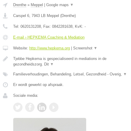
Drenthe
»
Meppel
|
Google maps
▼
Carspel 6
,
7943 LB
Meppel
(
Drenthe
)
Tel:
0620131208
, Fax:
0842281638
, KvK:
-
E-mail › HEPKEMA Coaching & Mediation
Website:
http://www.hepkema.org
|
Screenshot
▼
Tjebbe Hepkema is gespecialiseerd in mediations in de
gezondheidszorg. Dit
▼
Familieverhoudingen, Behandeling, Letsel, Gezondheid - Overig,
▼
Er wordt gewerkt op afspraak.
Sociale media: