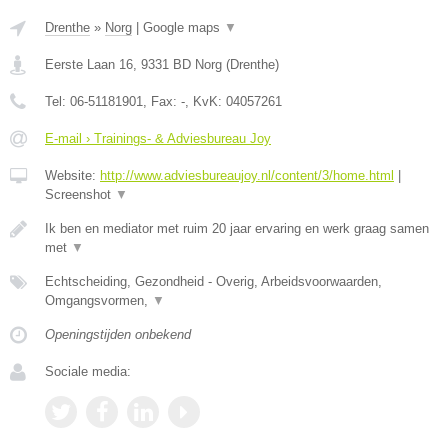
Drenthe
»
Norg
|
Google maps
▼
Eerste Laan 16
,
9331 BD
Norg
(
Drenthe
)
Tel:
06-51181901
, Fax:
-
, KvK:
04057261
E-mail › Trainings- & Adviesbureau Joy
Website:
http://www.adviesbureaujoy.nl/content/3/home.html
|
Screenshot
▼
Ik ben en mediator met ruim 20 jaar ervaring en werk graag samen
met
▼
Echtscheiding, Gezondheid - Overig, Arbeidsvoorwaarden,
Omgangsvormen,
▼
Openingstijden onbekend
Sociale media: