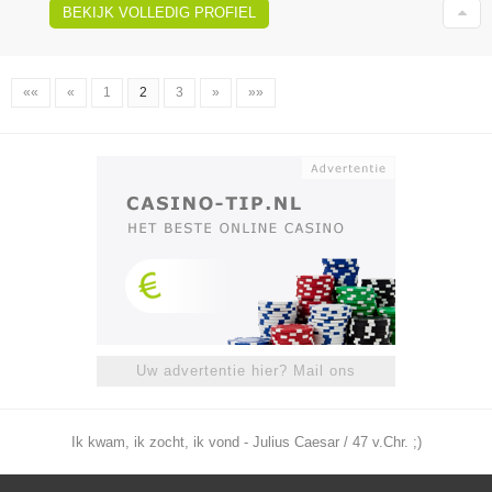
BEKIJK VOLLEDIG PROFIEL
««
«
1
2
3
»
»»
Uw advertentie hier? Mail ons
Ik kwam, ik zocht, ik vond - Julius Caesar / 47 v.Chr. ;)