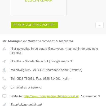
BEKIJK VOLLEDIG PROFIEL
Mr. Monique de Winter Advocaat & Mediator
Niet gevestigd in de plaats Gieterveen, maar wel in de provincie
Drenthe.
Drenthe
»
Noordsche schut
|
Google maps
▼
Molenweg 69A
,
7914 RS
Noordsche schut
(
Drenthe
)
Tel:
0528-769031
, Fax:
0528-714091
, KvK:
-
E-mailadres onbekend
Website:
http://www.moniquedewinter-advocaat.nl
|
Screenshot
▼
Beschrijving onbekend