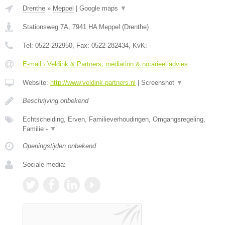
Drenthe
»
Meppel
|
Google maps
▼
Stationsweg 7A
,
7941 HA
Meppel
(
Drenthe
)
Tel:
0522-292950
, Fax:
0522-282434
, KvK:
-
E-mail › Veldink & Partners, mediation & notarieel advies
Website:
http://www.veldink-partners.nl
|
Screenshot
▼
Beschrijving onbekend
Echtscheiding, Erven, Familieverhoudingen, Omgangsregeling,
Familie -
▼
Openingstijden onbekend
Sociale media: