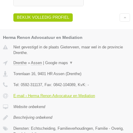
BEKIJK VOLLEDIG PROFIEL
Herma Renon Advocatuur en Mediation
Niet gevestigd in de plaats Gieterveen, maar wel in de provincie
Drenthe.
Drenthe
»
Assen
|
Google maps
▼
Torenlaan 16
,
9401 HR
Assen
(
Drenthe
)
Tel:
0592-311137
, Fax:
0842-104089
, KvK:
-
E-mail › Herma Renon Advocatuur en Mediation
Website onbekend
Beschrijving onbekend
Diensten: Echtscheiding, Familieverhoudingen, Familie - Overig,