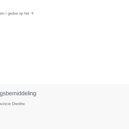
den / gedoe op het
▼
ngsbemiddeling
ovincie Drenthe.