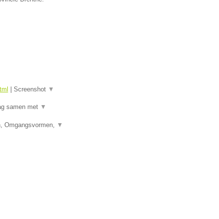
tml
|
Screenshot
▼
raag samen met
▼
den, Omgangsvormen,
▼