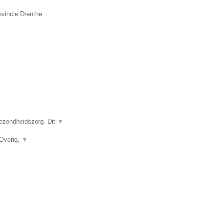
ovincie Drenthe.
gezondheidszorg. Dit
▼
 Overig,
▼