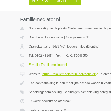
BEKIJK VOLLEDIG PROFIEL
Familiemediator.nl
Niet gevestigd in de plaats Gieterveen, maar wel in de pr
Drenthe
»
Hoogersmilde
|
Google maps
▼
Oranjekanaal 5
,
9423 VC
Hoogersmilde
(
Drenthe
)
Tel:
0592-481654
, Fax:
-
, KvK:
59946059
E-mail › Familiemediator.nl
Website:
https://familiemediator.nl/echtscheiding
|
Scree
Een echtscheiding is een moeilijke periode waarin u vaak
Scheidingsbemiddeling, Beëindigen samenleving/geregist
Er wordt gewerkt op afspraak.
Laatste facebook posts
▼