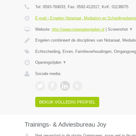
Tel:
0593-769033
, Fax:
0592-412017
, KvK:
01138075
E-mail › Engelen Notariaat, Mediation en Scheidingsbemi
Website:
http://www.notariaatengelen.nl
|
Screenshot
▼
Engelen combineert de disciplines van Notariaat, Mediat
Echtscheiding, Erven, Familieverhoudingen, Omgangsreg
Openingstijden
▼
Sociale media:
BEKIJK VOLLEDIG PROFIEL
Trainings- & Adviesbureau Joy
Niet gevestigd in de plaats Gieterveen, maar wel in de pr