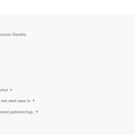
ovincie Drenthe.
nshot
▼
 niet weet waar te
▼
reerd partnerschap,
▼