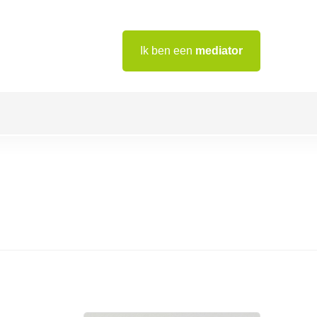
Ik ben een
mediator