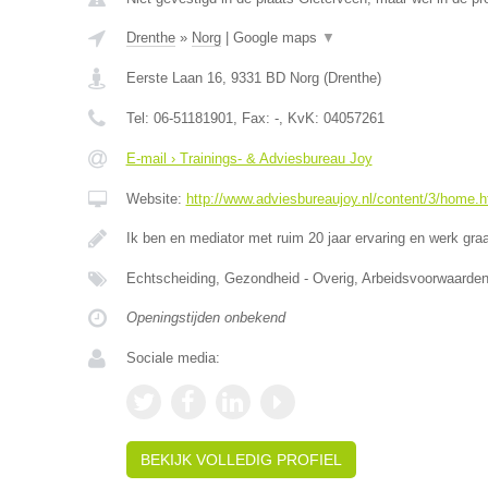
Drenthe
»
Norg
|
Google maps
▼
Eerste Laan 16
,
9331 BD
Norg
(
Drenthe
)
Tel:
06-51181901
, Fax:
-
, KvK:
04057261
E-mail › Trainings- & Adviesbureau Joy
Website:
http://www.adviesbureaujoy.nl/content/3/home.h
Ik ben en mediator met ruim 20 jaar ervaring en werk g
Echtscheiding, Gezondheid - Overig, Arbeidsvoorwaar
Openingstijden onbekend
Sociale media:
BEKIJK VOLLEDIG PROFIEL