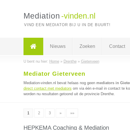
Mediation
-vinden.nl
VIND EEN MEDIATOR BIJ U IN DE BUURT!
Nieuws
Zoeken
Contact
U bent nu hier:
Home
»
Drenthe
»
Gieterveen
Mediator Gieterveen
Mediation-vinden.nl bevat helaas nog geen
mediators in Giete
direct contact met mediators
om via één e-mail in contact te k
worden nu resultaten getoond uit de provincie Drenthe.
1
2
3
»
»»
HEPKEMA Coaching & Mediation