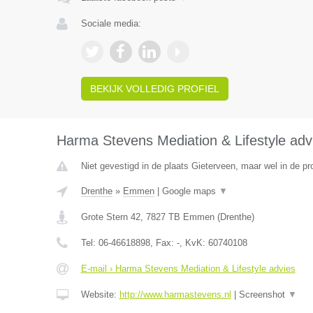
Sociale media:
BEKIJK VOLLEDIG PROFIEL
Harma Stevens Mediation & Lifestyle adv
Niet gevestigd in de plaats Gieterveen, maar wel in de pr
Drenthe
»
Emmen
|
Google maps
▼
Grote Stern 42
,
7827 TB
Emmen
(
Drenthe
)
Tel:
06-46618898
, Fax:
-
, KvK:
60740108
E-mail › Harma Stevens Mediation & Lifestyle advies
Website:
http://www.harmastevens.nl
|
Screenshot
▼