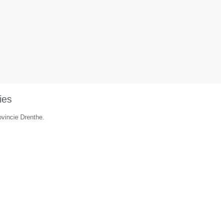
ies
ovincie Drenthe.