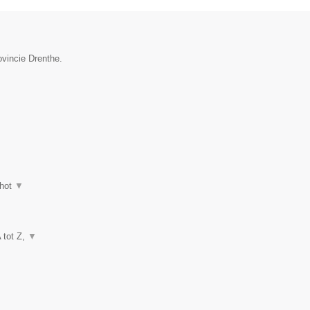
ovincie Drenthe.
hot
▼
A tot Z,
▼