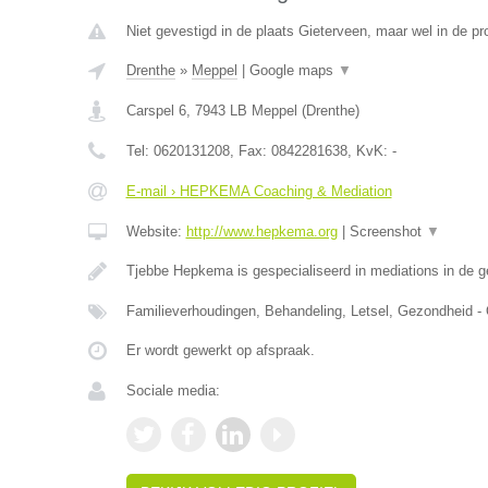
Niet gevestigd in de plaats Gieterveen, maar wel in de pr
Drenthe
»
Meppel
|
Google maps
▼
Carspel 6
,
7943 LB
Meppel
(
Drenthe
)
Tel:
0620131208
, Fax:
0842281638
, KvK:
-
E-mail › HEPKEMA Coaching & Mediation
Website:
http://www.hepkema.org
|
Screenshot
▼
Tjebbe Hepkema is gespecialiseerd in mediations in de 
Familieverhoudingen, Behandeling, Letsel, Gezondheid -
Er wordt gewerkt op afspraak.
Sociale media: