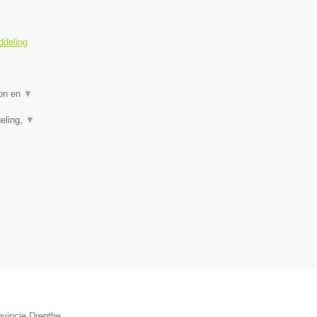
ddeling
ion en
▼
eling,
▼
ovincie Drenthe.